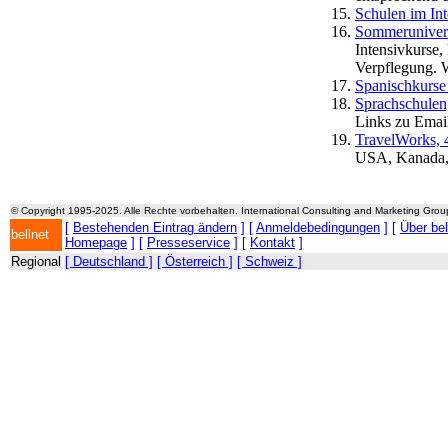
Schulen im In
Sommerunivers
Intensivkurse, 
Verpflegung. W
Spanischkurse
Sprachschulen
Links zu Emai
TravelWorks, 
USA, Kanada, A
© Copyright 1995-2025. Alle Rechte vorbehalten. International Consulting and Marketing Gro
[
Bestehenden Eintrag ändern
] [
Anmeldebedingungen
] [
Über be
bellnet
Homepage
] [
Presseservice
] [
Kontakt
]
Regional
[ Deutschland ]
[ Österreich ]
[ Schweiz ]