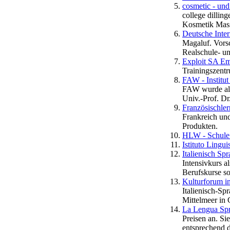
cosmetic - und
college dillin
Kosmetik Mass
Deutsche Inter
Magaluf. Vors
Realschule- u
Exploit SA E
Trainingszent
FAW - Institu
FAW wurde als
Univ.-Prof. Dr
Französischle
Frankreich un
Produkten.
HLW - Schule 
Istituto Lingu
Italienisch Spr
Intensivkurs a
Berufskurse s
Kulturforum i
Italienisch-Spr
Mittelmeer in 
La Lengua Spr
Preisen an. S
entsprechend 