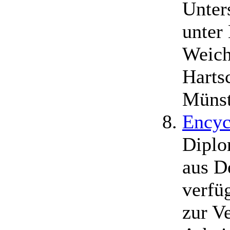
Unter
unter
Weich
Harts
Münst
Encyc
Diplo
aus D
verfü
zur V