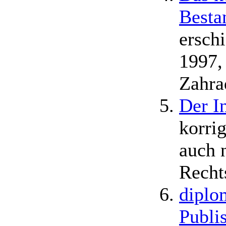
Besta
ersch
1997,
Zahra
Der I
korrig
auch 
Recht
diplo
Publi