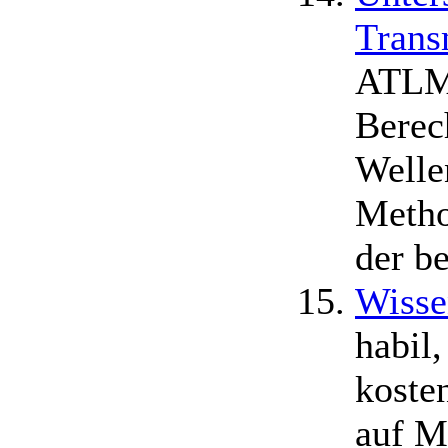
Trans
ATLM 
Berec
Welle
Metho
der b
Wisse
habil,
koste
auf M