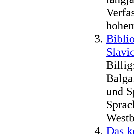
Verfa
hohem
Bibli
Slavic
Billi
Balga
und S
Sprac
Westb
Das k