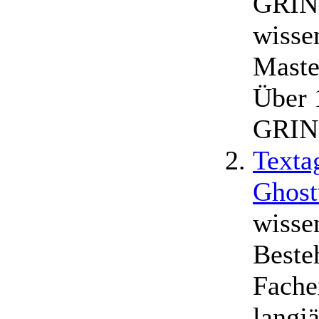
GRIN 
wisse
Maste
Über 
GRIN.
Texta
Ghost
wisse
Beste
Fache
langj