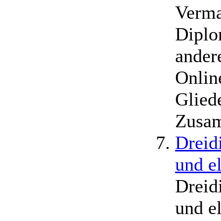
Verma
Diplo
ander
Onlin
Glied
Zusam
Dreid
und e
Dreid
und e