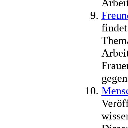
Arbei
Freun
finde
Thema
Arbei
Fraue
gegen
Mensc
Veröf
wisse