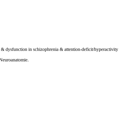
& dysfunction in schizophrenia & attention-deficit/hyperactivity
 Neuroanatomie.