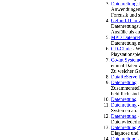
Datenrettung:
Anwendungen u
Forensik und 
Gefund-IT in 
Datenrettungs
Ausfälle als a
MPD Datenret
Datenrettung m
CD-Clinic
- W
Playstationspie
Co-int System
einmal Daten v
Zu welcher Ga
DataReServe L
Datenrettung
-
Zusammenstellu
behilflich sind.
Datenrettung
-
Datenrettung
-
Systemen an.
Datenrettung
-
Datenwiederhe
Datenrettung 
Diagnose und k
Datenrettung 