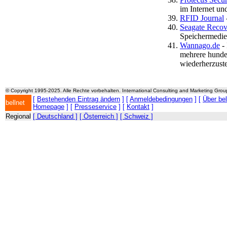
im Internet u
RFID Journal
Seagate Recov
Speichermedie
Wannago.de
- 
mehrere hunder
wiederherzuste
© Copyright 1995-2025. Alle Rechte vorbehalten. International Consulting and Marketing Gro
[
Bestehenden Eintrag ändern
] [
Anmeldebedingungen
] [
Über be
bellnet
Homepage
] [
Presseservice
] [
Kontakt
]
Regional
[ Deutschland ]
[ Österreich ]
[ Schweiz ]