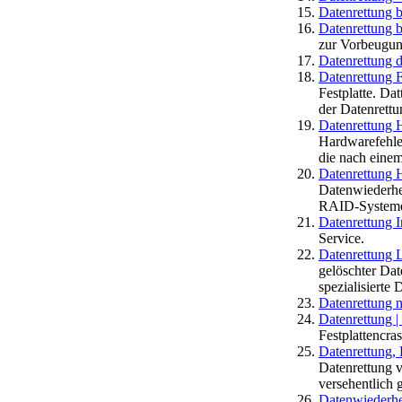
Datenrettung b
Datenrettung b
zur Vorbeugun
Datenrettung d
Datenrettung F
Festplatte. Dat
der Datenrettu
Datenrettung 
Hardwarefehler
die nach einem
Datenrettung 
Datenwiederher
RAID-Systemen
Datenrettung 
Service.
Datenrettung L
gelöschter Dat
spezialisierte 
Datenrettung n
Datenrettung | 
Festplattencra
Datenrettung, 
Datenrettung 
versehentlich 
Datenwiederhe