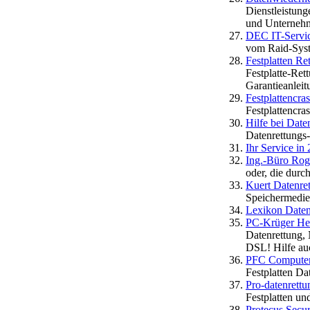
Dienstleistung
und Unterneh
DEC IT-Servic
vom Raid-Syst
Festplatten Re
Festplatte-Ret
Garantieanleit
Festplattencras
Festplattencra
Hilfe bei Date
Datenrettungs-
Ihr Service in
Ing.-Büro Rog
oder, die dur
Kuert Datenr
Speichermedie
Lexikon Daten
PC-Krüger He
Datenrettung,
DSL! Hilfe au
PFC Computer 
Festplatten Da
Pro-datenrettu
Festplatten u
Protecus Secu