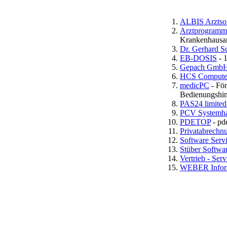
ALBIS Arztsof
Arztprogramm
Krankenhausa
Dr. Gerhard S
EB-DOSIS
- 
Gepach GmbH,
HCS Compute
medicPC
- För
Bedienungshin
PAS24 limited
PCV Systemh
PDETOP
- pde
Privatabrech
Software Serv
Stüber Softwa
Vertrieb - Ser
WEBER Inform