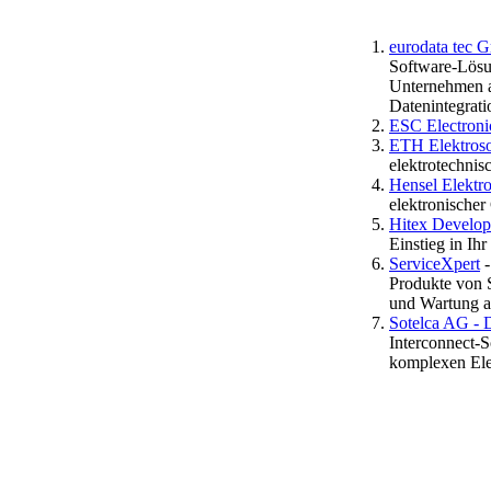
eurodata tec 
Software-Lösu
Unternehmen a
Datenintegrat
ESC Electron
ETH Elektros
elektrotechni
Hensel Elektr
elektronische
Hitex Develo
Einstieg in Ih
ServiceXpert
-
Produkte von S
und Wartung a
Sotelca AG - 
Interconnect-
komplexen Ele