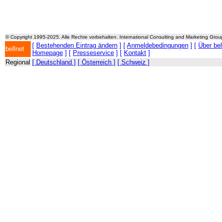
© Copyright 1995-2025. Alle Rechte vorbehalten. International Consulting and Marketing Gro
[
Bestehenden Eintrag ändern
] [
Anmeldebedingungen
] [
Über be
bellnet
Homepage
] [
Presseservice
] [
Kontakt
]
Regional
[ Deutschland ]
[ Österreich ]
[ Schweiz ]