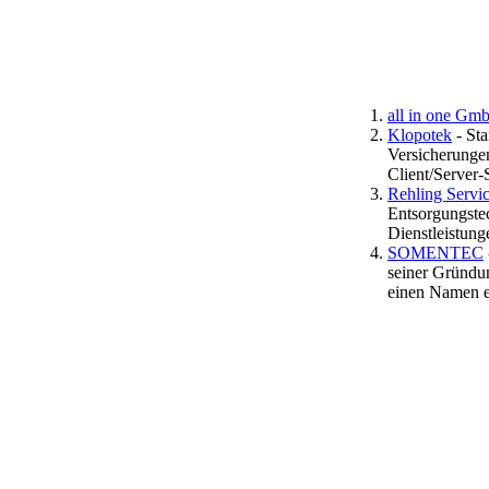
all in one G
Klopotek
- Sta
Versicherunge
Client/Server
Rehling Servi
Entsorgungstec
Dienstleistung
SOMENTEC
seiner Gründu
einen Namen er