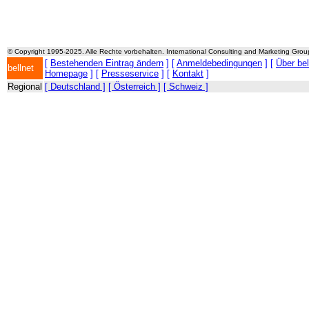
© Copyright 1995-2025. Alle Rechte vorbehalten. International Consulting and Marketing Gro
[
Bestehenden Eintrag ändern
] [
Anmeldebedingungen
] [
Über be
bellnet
Homepage
] [
Presseservice
] [
Kontakt
]
Regional
[ Deutschland ]
[ Österreich ]
[ Schweiz ]