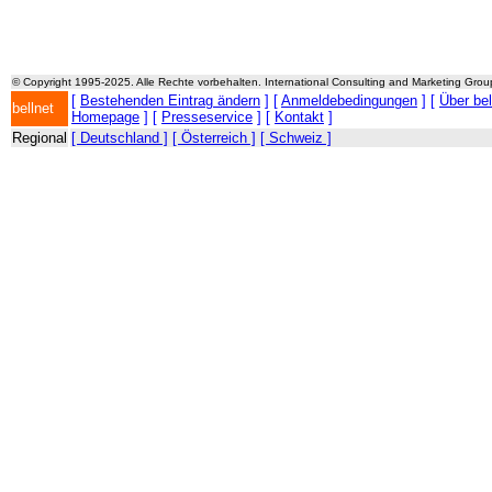
© Copyright 1995-2025. Alle Rechte vorbehalten. International Consulting and Marketing Gro
[
Bestehenden Eintrag ändern
] [
Anmeldebedingungen
] [
Über be
bellnet
Homepage
] [
Presseservice
] [
Kontakt
]
Regional
[ Deutschland ]
[ Österreich ]
[ Schweiz ]