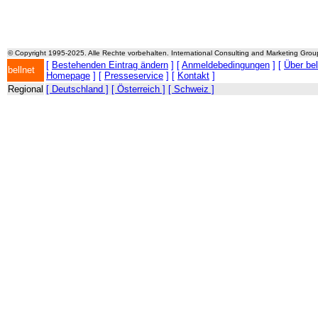
© Copyright 1995-2025. Alle Rechte vorbehalten. International Consulting and Marketing Gro
[
Bestehenden Eintrag ändern
] [
Anmeldebedingungen
] [
Über be
bellnet
Homepage
] [
Presseservice
] [
Kontakt
]
Regional
[ Deutschland ]
[ Österreich ]
[ Schweiz ]