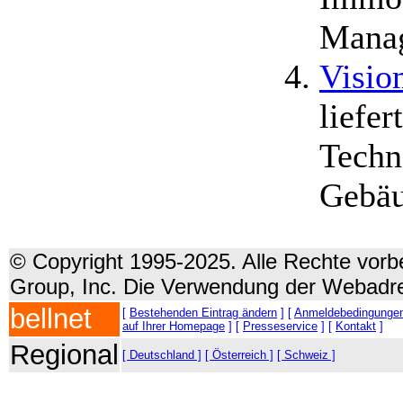
Mana
Visiom
liefer
Techn
Gebäu
© Copyright 1995-2025. Alle Rechte vorbe
Group, Inc. Die Verwendung der Webadre
bellnet
[
Bestehenden Eintrag ändern
] [
Anmeldebedingunge
auf Ihrer Homepage
] [
Presseservice
] [
Kontakt
]
Regional
[ Deutschland ]
[ Österreich ]
[ Schweiz ]