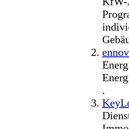
KfW-A
Progr
indivi
Gebäu
ennov
Energ
Energ
.
KeyL
Diens
Immob