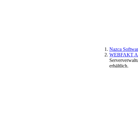
Nazca Softwar
WEBFAKT Accou
Serververwaltu
erhältlich.