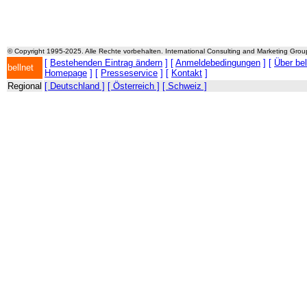
© Copyright 1995-2025. Alle Rechte vorbehalten. International Consulting and Marketing Gro
[
Bestehenden Eintrag ändern
] [
Anmeldebedingungen
] [
Über be
bellnet
Homepage
] [
Presseservice
] [
Kontakt
]
Regional
[ Deutschland ]
[ Österreich ]
[ Schweiz ]