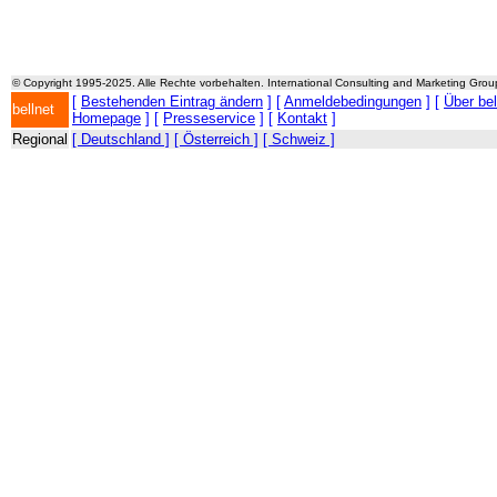
© Copyright 1995-2025. Alle Rechte vorbehalten. International Consulting and Marketing Gro
[
Bestehenden Eintrag ändern
] [
Anmeldebedingungen
] [
Über be
bellnet
Homepage
] [
Presseservice
] [
Kontakt
]
Regional
[ Deutschland ]
[ Österreich ]
[ Schweiz ]