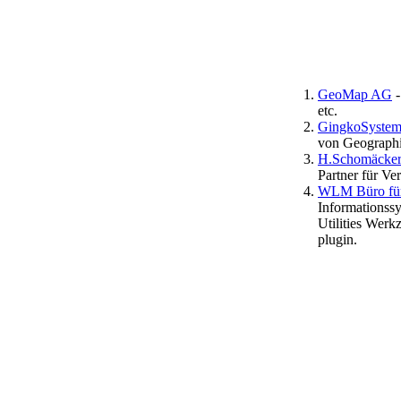
GeoMap AG
-
etc.
GingkoSysteme
von Geographis
H.Schomäcker
Partner für V
WLM Büro für
Informationss
Utilities We
plugin.