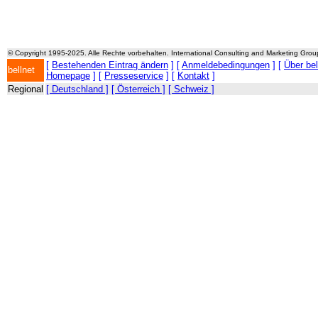
© Copyright 1995-2025. Alle Rechte vorbehalten. International Consulting and Marketing Gro
[
Bestehenden Eintrag ändern
] [
Anmeldebedingungen
] [
Über be
bellnet
Homepage
] [
Presseservice
] [
Kontakt
]
Regional
[ Deutschland ]
[ Österreich ]
[ Schweiz ]