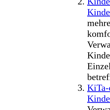
Kinde
Kinde
mehre
komfo
Verwa
Kinde
Einze
betref
KiTa-
Kinde
Verwa