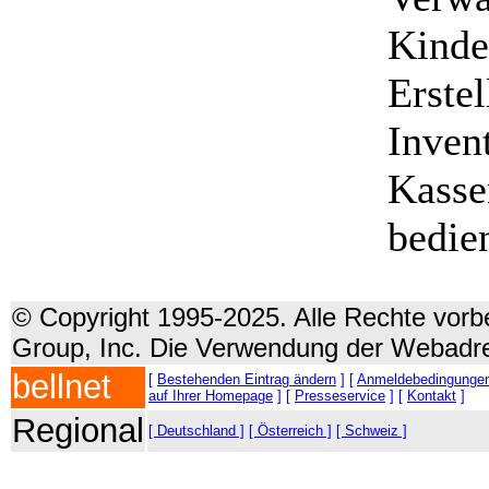
Kinde
Erstel
Inven
Kasse
bedie
© Copyright 1995-2025. Alle Rechte vorbe
Group, Inc. Die Verwendung der Webadre
bellnet
[
Bestehenden Eintrag ändern
] [
Anmeldebedingunge
auf Ihrer Homepage
] [
Presseservice
] [
Kontakt
]
Regional
[ Deutschland ]
[ Österreich ]
[ Schweiz ]