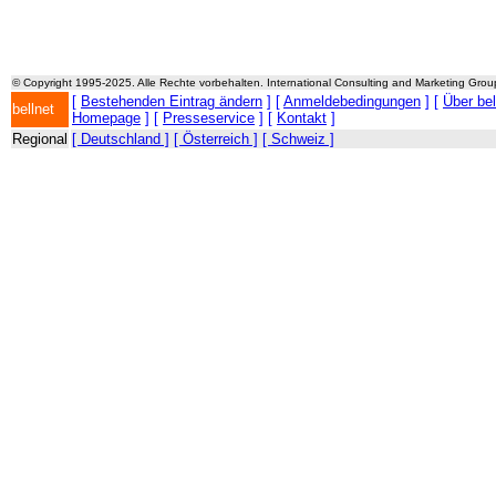
© Copyright 1995-2025. Alle Rechte vorbehalten. International Consulting and Marketing Gro
[
Bestehenden Eintrag ändern
] [
Anmeldebedingungen
] [
Über be
bellnet
Homepage
] [
Presseservice
] [
Kontakt
]
Regional
[ Deutschland ]
[ Österreich ]
[ Schweiz ]