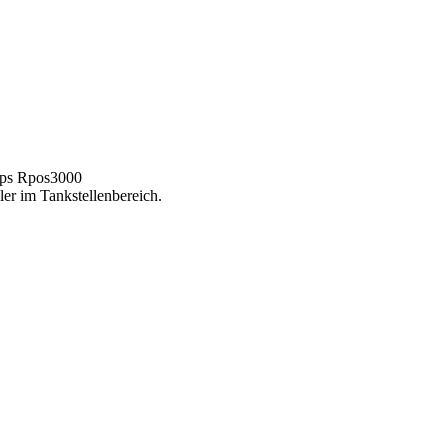
yps Rpos3000
er im Tankstellenbereich.