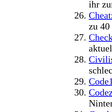
ihr z
Cheat
zu 40
Check
aktue
Civili
schle
Code1
Codez
Ninte