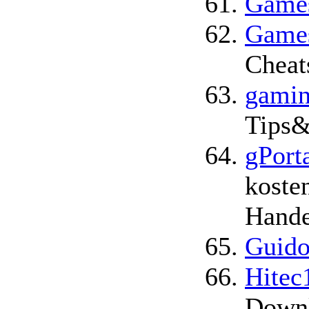
Game
Game
Cheat
gamin
Tips&
gPort
koste
Hande
Guido
Hitec
Downl