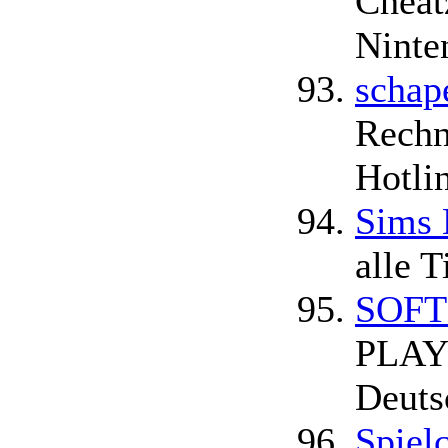
Cheat
Ninte
schap
Rechn
Hotli
Sims 
alle T
SOFTS
PLAY
Deuts
Spiel