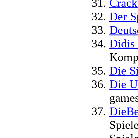
Crack
Der S
Deuts
Didis
Kompl
Die S
Die U
games
DieBe
Spiel