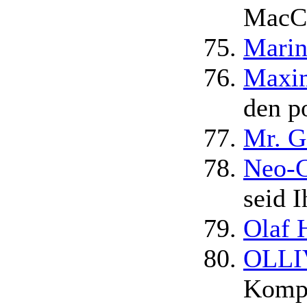
MacCh
Marin
Maxim
den p
Mr. G
Neo-G
seid I
Olaf 
OLLIV
Kompl