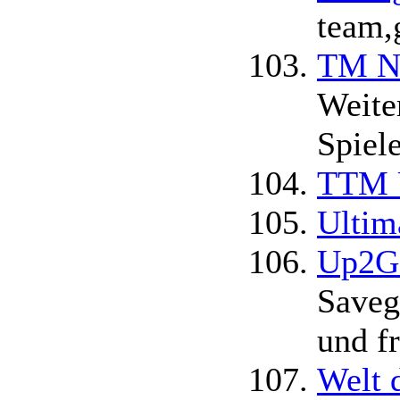
team,
TM Ne
Weite
Spiel
TTM 
Ultim
Up2Ga
Saveg
und fr
Welt 