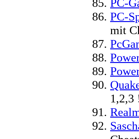
PC-G
PC-Sp
mit C
PcGa
Power
Power
Quake
1,2,3
Realm
Sasch