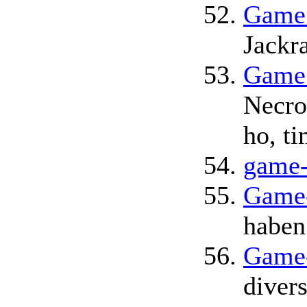
Game 
Jackra
Game 
Necro
ho, ti
game-
Game-
haben
Game-
diver