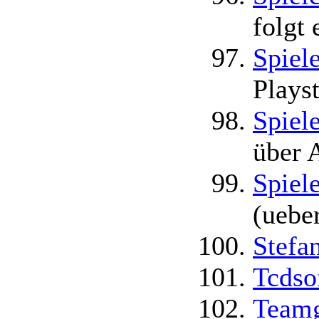
folgt 
Spiel
Playst
Spiel
über 
Spiele
(uebe
Stefa
Tcdso
Teamg