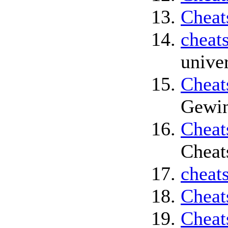
Cheat
cheat
unive
Cheat
Gewin
Cheat
Cheat
cheat
Cheat
Cheat