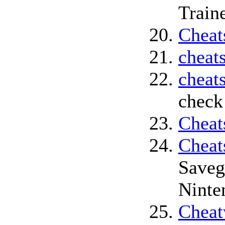
Train
Cheat
cheat
cheat
check 
Cheat
Cheat
Saveg
Ninte
Cheat