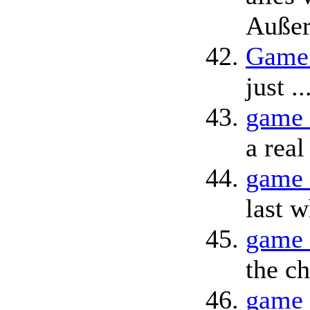
Außer
Game 
just ..
game 
a real
game 
last w
game 
the c
game 