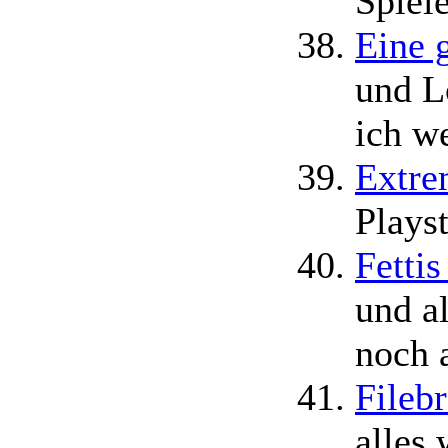
Spiel
Eine 
und L
ich we
Extre
Playst
Fettis
und al
noch 
Fileb
alles