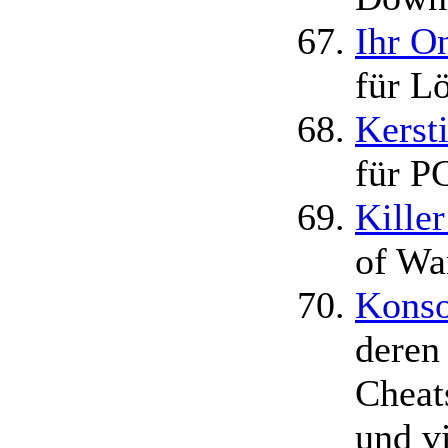
Ihr O
für L
Kerst
für P
Kille
of Wa
Konso
deren
Cheat
und v