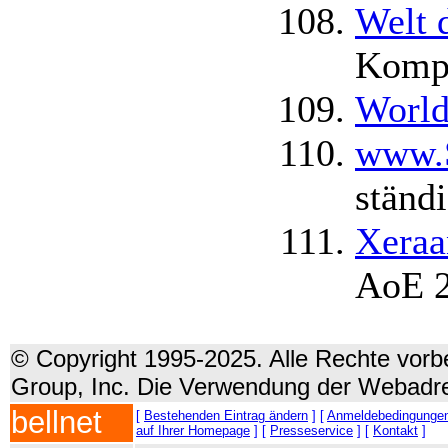
Welt 
Kompl
World
www.S
ständi
Xeraa
AoE 
© Copyright 1995-2025. Alle Rechte vorbe
Group, Inc. Die Verwendung der Webadre
bellnet
[
Bestehenden Eintrag ändern
] [
Anmeldebedingunge
auf Ihrer Homepage
] [
Presseservice
] [
Kontakt
]