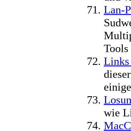
Lan-P
Sudwe
Multi
Tools
Links
diese
einig
Losu
wie L
MacC