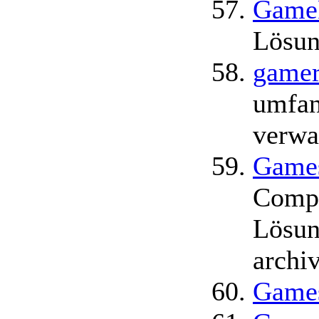
GameP
Lösu
gamer
umfan
verwa
Games
Compu
Lösun
archi
Game