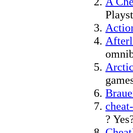
A Che
Playst
Acti
Afterl
omnib
Arcti
games
Braue
cheat
? Yes
Chea