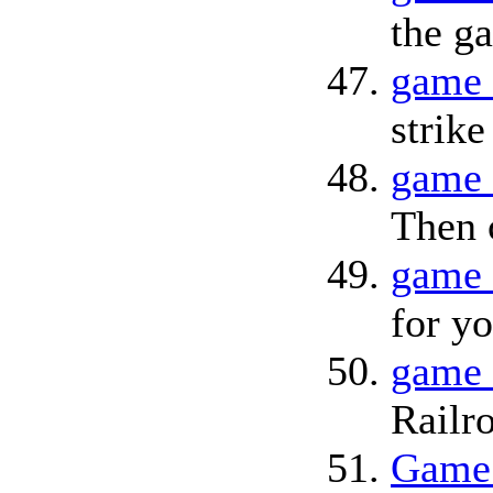
the g
game 
strike
game 
Then 
game 
for yo
game 
Railr
Game 