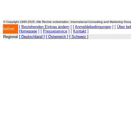
© Copyright 1995-2025. Alle Rechte vorbehalten. International Consulting and Marketing Gro
[
Bestehenden Eintrag ändern
] [
Anmeldebedingungen
] [
Über be
bellnet
Homepage
] [
Presseservice
] [
Kontakt
]
Regional
[ Deutschland ]
[ Österreich ]
[ Schweiz ]