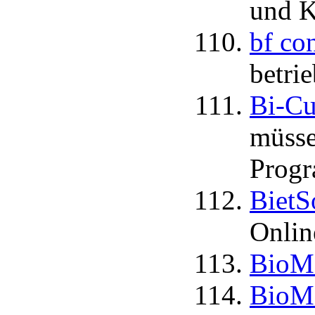
und K
bf co
betri
Bi-Cu
müsse
Progr
BietS
Onlin
BioM
BioMe