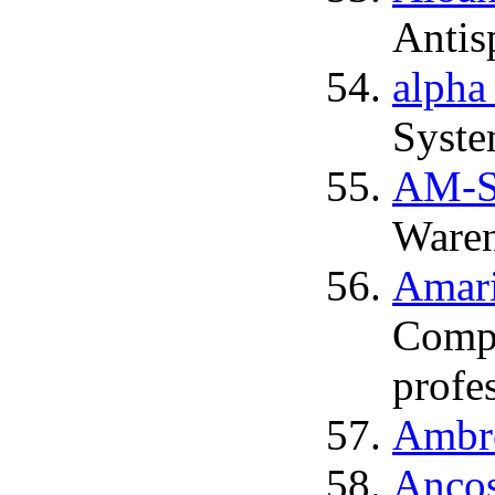
Antis
alpha
Syste
AM-S
Waren
Amari
Compu
profe
Ambro
Anco