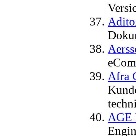
Versic
Adito
Dokum
Aerss
eComm
Afra 
Kunde
techn
AGE D
Engin