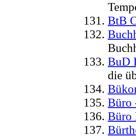
Tempe
BtB O
Buchh
Buchh
BuD I
die ü
Büko
Büro 
Büro 
Bürth