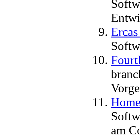
Softw
Entwi
Ercas
Softw
Fourt
branc
Vorge
Homer
Softw
am C