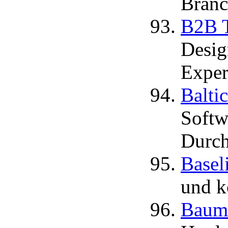
Branc
B2B 
Desig
Expert
Baltic
Softw
Durch
Basel
und k
Bauma