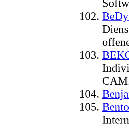
Softw
BeDyn
Diens
offen
BEK
Indiv
CAM
Benja
Bento
Inter