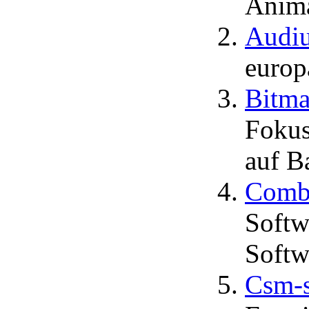
Anima
Audiu
europ
Bitm
Fokus
auf 
Comb
Softw
Softw
Csm-so