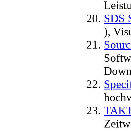
Leist
SDS S
), Vis
Sourc
Softw
Down
Speci
hochw
TAKT
Zeitw