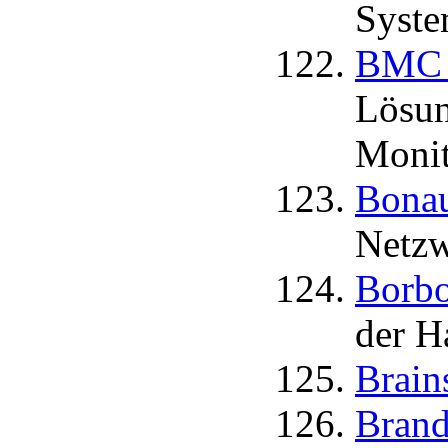
Syste
BMC S
Lösun
Monit
Bonau
Netzw
Borbo
der H
Brain
Brand