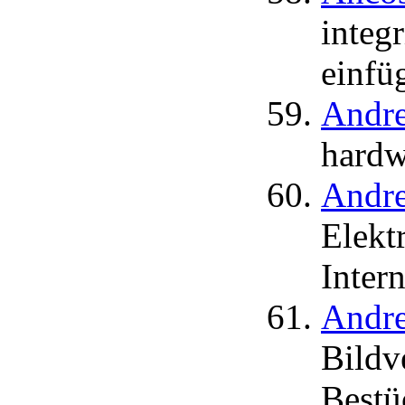
integ
einfü
Andre
hardw
Andre
Elekt
Inter
Andre
Bildv
Bestü