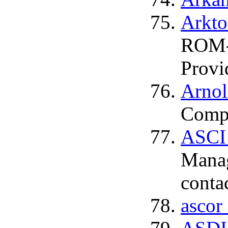
Arkt
ROM-E
Provi
Arnol
Compu
ASCI
Manag
conta
asco