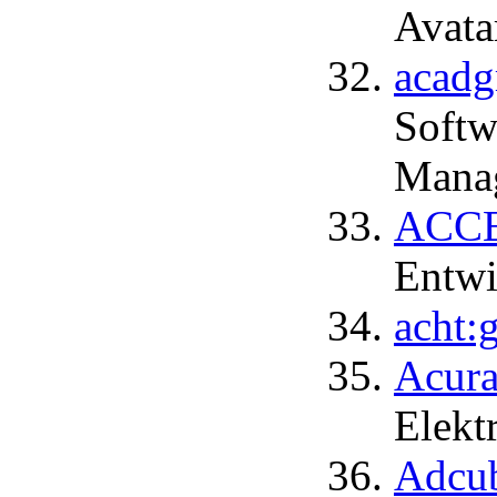
Avata
acadg
Softw
Manag
ACCE
Entwi
acht:
Acur
Elekt
Adcu