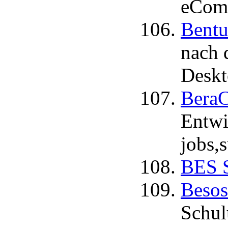
eComm
Bentu
nach 
Desk
Bera
Entwi
jobs,
BES S
Besos
Schul