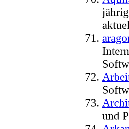
jähri
aktue
arago
Inter
Softw
Arbei
Softw
Archi
und 
Arkan