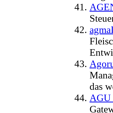
AGEND
Steue
agma
Fleis
Entwi
Agoru
Manag
das w
AGU 
Gatew