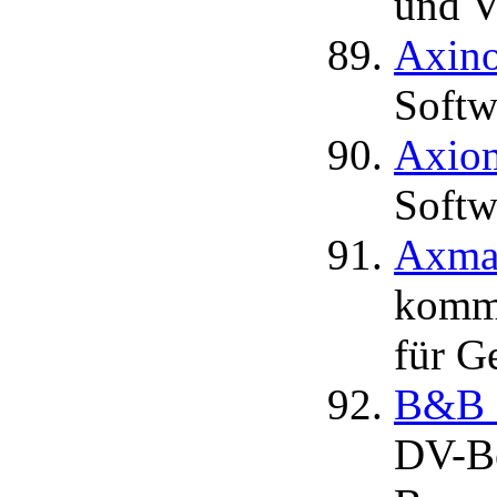
und V
Axin
Softw
Axio
Softw
Axma
kommu
für G
B&B 
DV-Be