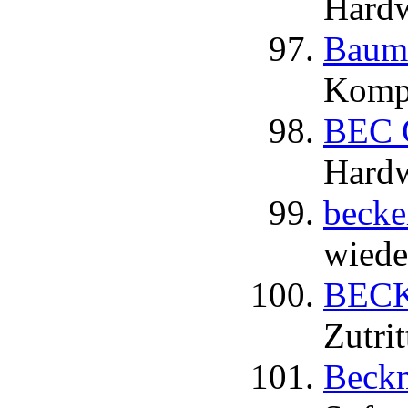
Hardw
Baum
Komp
BEC 
Hardw
becke
wiede
BECK
Zutri
Beckm