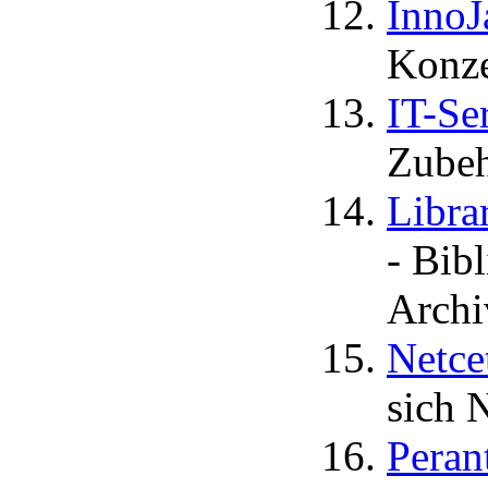
InnoJ
Konze
IT-Se
Zubeh
Libra
- Bib
Archi
Netce
sich 
Peran