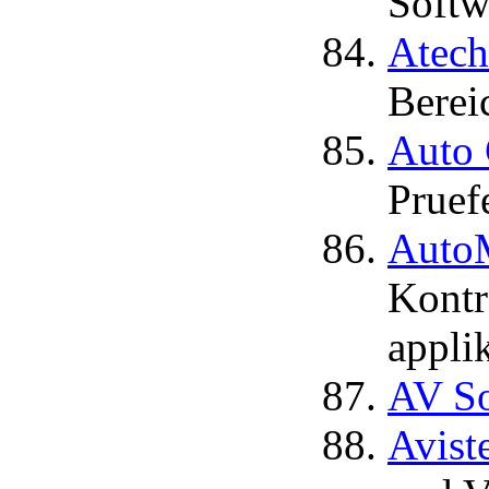
Softw
Atec
Berei
Auto 
Pruef
Auto
Kontr
appli
AV S
Avist