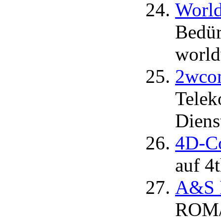
Worl
Bedür
world
2wcom
Telek
Diens
4D-Co
auf 4
A&S I
ROM/I