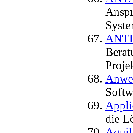
Anspr
Syste
ANTI
Berat
Proje
Anwen
Softw
Appli
die L
Aquil