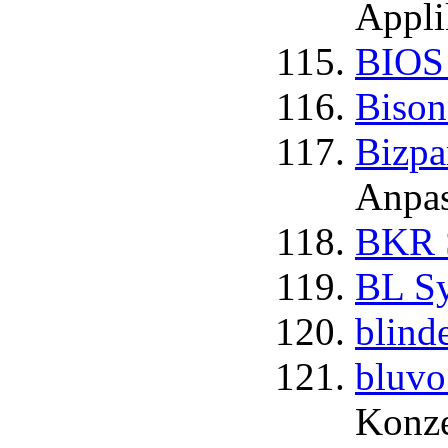
Appli
BIOS
Biso
Bizp
Anpas
BKR S
BL Sy
blind
bluvo
Konze