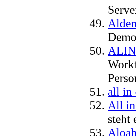
Serve
Alden
Demo
ALIN
Workf
Perso
all i
All i
steht
Aloah