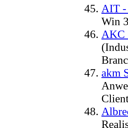
AIT -
Win 3
AKC H
(Indu
Branc
akm 
Anwen
Clien
Albre
Reali