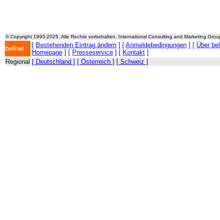
© Copyright 1995-2025. Alle Rechte vorbehalten. International Consulting and Marketing Gro
[
Bestehenden Eintrag ändern
] [
Anmeldebedingungen
] [
Über be
bellnet
Homepage
] [
Presseservice
] [
Kontakt
]
Regional
[ Deutschland ]
[ Österreich ]
[ Schweiz ]