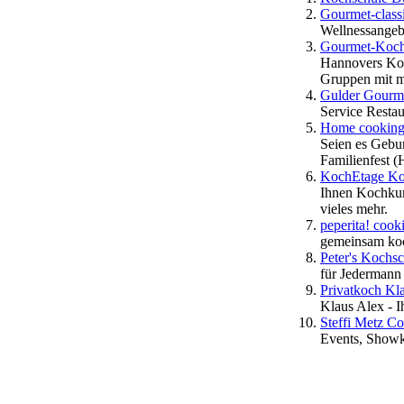
Gourmet-class
Wellnessangeb
Gourmet-Kochs
Hannovers Koch
Gruppen mit m
Gulder Gourm
Service Restau
Home cooking 
Seien es Gebur
Familienfest 
KochEtage Koc
Ihnen Kochkurs
vieles mehr.
peperita! cook
gemeinsam koc
Peter's Kochs
für Jedermann
Privatkoch Kl
Klaus Alex - I
Steffi Metz C
Events, Showk