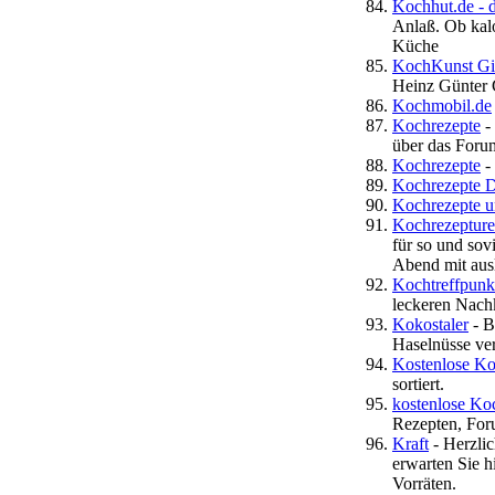
Kochhut.de - 
Anlaß. Ob kalo
Küche
KochKunst Gin
Heinz Günter 
Kochmobil.de
Kochrezepte
-
über das Foru
Kochrezepte
- 
Kochrezepte 
Kochrezepte 
Kochrezeptur
für so und sov
Abend mit ausl
Kochtreffpunk
leckeren Nachk
Kokostaler
- B
Haselnüsse ve
Kostenlose Ko
sortiert.
kostenlose Koc
Rezepten, For
Kraft
- Herzli
erwarten Sie 
Vorräten.