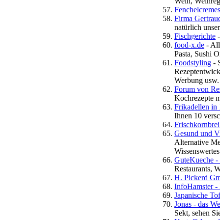
Wein, Weinreg
Fenchelcreme
Firma Gertra
natürlich unser
Fischgerichte
-
food-x.de
- Al
Pasta, Sushi On
Foodstyling
- 
Rezeptentwick
Werbung usw.
Forum von Rez
Kochrezepte m
Frikadellen in
Ihnen 10 versc
Frischkornbrei
Gesund und Vi
Alternative Me
Wissenswertes 
GuteKueche - 
Restaurants, 
H. Pickerd G
InfoHamster -
Japanische To
Jonas - das We
Sekt, sehen Sie