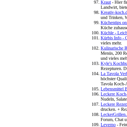
Kraut
- Hier f
Landwirt, biet
Kreativ-koch.
und Trinken, 
Küchentips on
Küche zuhaus
Küchle - Leic
Kürbis Info -
vieles mehr.
Kulinarische 
Menüs, 200 Re
und vieles meh
Kyle's Kochb
Rezepturen. Di
La Tavola Ver
höchster Quali
Tavola Koch-
Lebensmittel 
Leckere Koch-
Nudeln, Salate
Leckere Rezept
drucken. + Re
LeckerGrillen.
Forum, Chat un
Leverno
- Fein