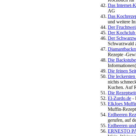
Das Internet-
AG
Das Kochreze
und weitere I
Der Fruchtwei
Der Kochclub i
Der Schwarzwa
Schwarzwald z
Diamantbackmi
Rezepte -Gewi
Die Backstube
Informationen)
Die feinen Sei
Die leckerste
nichts schmeck
Kuchen. Auf R
Die Rezeptseit
El-Zurdo.de
- 
ElkJoes Muffi
Muffin-Rezept
Erdbeeren Rez
gerufen, auf d
Erdbeeren un
ERNESTO PAUL