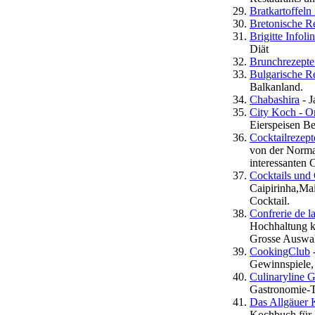
Bratkartoffeln
Bretonische R
Brigitte Infoli
Diät
Brunchrezepte
Bulgarische R
Balkanland.
Chabashira
- J
City Koch - O
Eierspeisen B
Cocktailrezep
von der Normal
interessanten 
Cocktails und 
Caipirinha,Mai
Cocktail.
Confrerie de l
Hochhaltung k
Grosse Auswah
CookingClub
-
Gewinnspiele,
Culinaryline 
Gastronomie-T
Das Allgäuer
Kochbuch für 