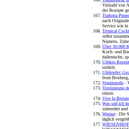
Vielzahl von 
der Rezepte ge
Trattoria Pippo
nach Originalr
Service wie in
Tropical Cockt
selbst zusamme
Namens. Zuber
Über 30.000 K
Koch- und Back
italienische, 
Ulrikes Reze
sortiert.
Ulshöefer: Gr
from Boxberg, 
Vegalopolis
- 
Vereinigung d
einem
Vive la Bretag
Was soll ich 
zubereitet und
Wemar
- Die S
täglich vergrö
WIESENHOF - 