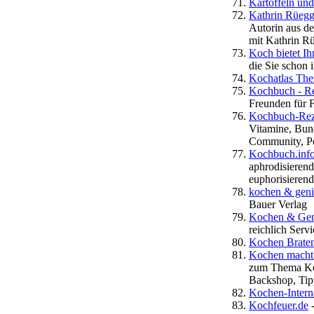
Kartoffeln und
Kathrin Rüegg
Autorin aus d
mit Kathrin R
Koch bietet Ih
die Sie schon
Kochatlas Th
Kochbuch - Re
Freunden für 
Kochbuch-Rez
Vitamine, Bund
Community, Por
Kochbuch.info
aphrodisierend
euphorisierend
kochen & gen
Bauer Verlag
Kochen & Gen
reichlich Servi
Kochen Brate
Kochen macht 
zum Thema Koc
Backshop, Tipp
Kochen-Intern
Kochfeuer.de
-