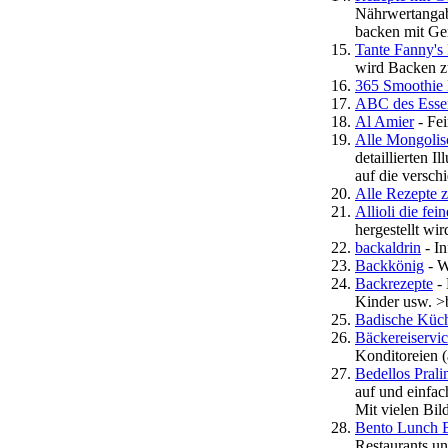
Nährwertangab
backen mit G
Tante Fanny's
wird Backen 
365 Smoothie 
ABC des Esse
Al Amier
- Fei
Alle Mongolis
detaillierten 
auf die versch
Alle Rezepte
Allioli die fe
hergestellt wir
backaldrin
- I
Backkönig
- W
Backrezepte
- 
Kinder usw. >
Badische Küc
Bäckereiservi
Konditoreien 
Bedellos Prali
auf und einfac
Mit vielen Bil
Bento Lunch B
Restaurants un