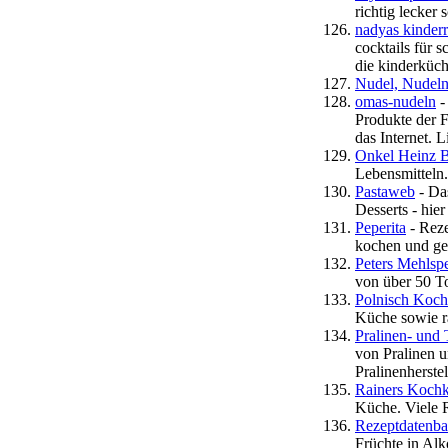
richtig lecker
nadyas kinder
cocktails für 
die kinderküch
Nudel, Nudeln
omas-nudeln
-
Produkte der F
das Internet. 
Onkel Heinz 
Lebensmitteln.
Pastaweb
- Da
Desserts - hie
Peperita
- Rez
kochen und ge
Peters Mehlsp
von über 50 T
Polnisch Koc
Küche sowie ra
Pralinen- und 
von Pralinen u
Pralinenherste
Rainers Kochk
Küche. Viele R
Rezeptdatenb
Früchte in Alk