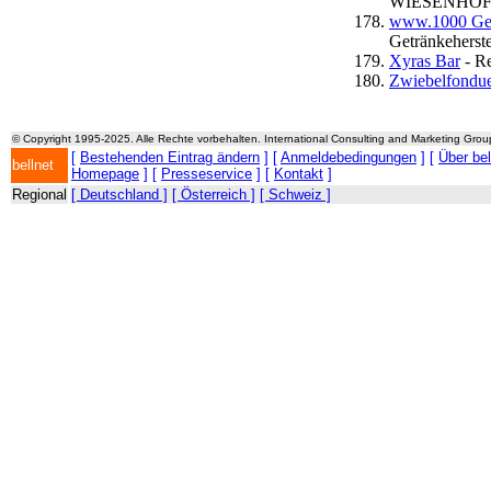
WIESENHOF to
www.1000 Get
Getränkeherstel
Xyras Bar
- Re
Zwiebelfondu
© Copyright 1995-2025. Alle Rechte vorbehalten. International Consulting and Marketing Gro
[
Bestehenden Eintrag ändern
] [
Anmeldebedingungen
] [
Über be
bellnet
Homepage
] [
Presseservice
] [
Kontakt
]
Regional
[ Deutschland ]
[ Österreich ]
[ Schweiz ]