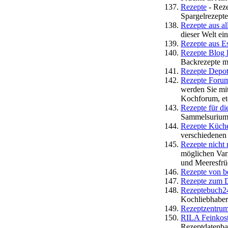
Rezepte
- Reze
Spargelrezepte
Rezepte aus al
dieser Welt ei
Rezepte aus E
Rezepte Blog 
Backrezepte mi
Rezepte Depo
Rezepte Foru
werden Sie mit
Kochforum, et
Rezepte für di
Sammelsurium 
Rezepte Küche
verschiedenen
Rezepte nicht 
möglichen Vari
und Meeresfrü
Rezepte von be
Rezepte zum 
Rezeptebuch2
Kochliebhaber
Rezeptzentru
RILA Feinkos
Rezeptdatenb