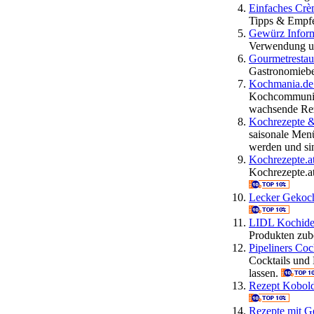
Einfaches Crè
Tipps & Empfe
Gewürz Infor
Verwendung u
Gourmetrestau
Gastronomiebe
Kochmania.de 
Kochcommunity
wachsende Rez
Kochrezepte 
saisonale Men
werden und si
Kochrezepte.a
Kochrezepte.at
Lecker Gekoc
LIDL Kochid
Produkten zub
Pipeliners Coc
Cocktails und
lassen.
Rezept Kobol
Rezepte mit G