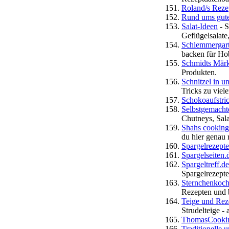
Roland/s Reze
Rund ums gute
Salat-Ideen
- S
Geflügelsalate,
Schlemmergar
backen für Ho
Schmidts Märk
Produkten.
Schnitzel in u
Tricks zu viel
Schokoaufstri
Selbstgemacht
Chutneys, Sala
Shahs cooking
du hier genau r
Spargelrezepte
Spargelseiten.
Spargeltreff.d
Spargelrezept
Sternchenkoch
Rezepten und 
Teige und Rez
Strudelteige -
ThomasCooki
Traditionelle 