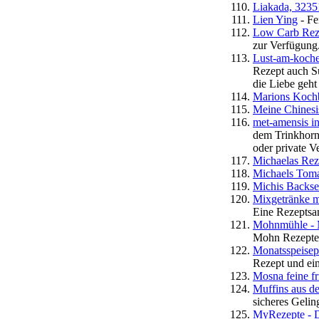
Liakada, 323
Lien Ying
- Fe
Low Carb Rez
zur Verfügung
Lust-am-koch
Rezept auch S
die Liebe geh
Marions Koch
Meine Chines
met-amensis i
dem Trinkhorn
oder private V
Michaelas Rez
Michaels Tom
Michis Backse
Mixgetränke m
Eine Rezeptsa
Mohnmühle - 
Mohn Rezepte
Monatsspeisep
Rezept und ei
Mosna feine f
Muffins aus d
sicheres Gelin
MyRezepte - 