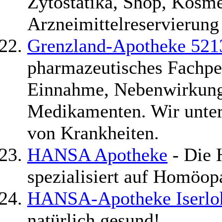
Zytostatika, Shop, Kosme
Arzneimittelreservierung
Grenzland-Apotheke 521
pharmazeutisches Fachpers
Einnahme, Nebenwirkunge
Medikamenten. Wir unter
von Krankheiten.
HANSA Apotheke
- Die 
spezialisiert auf Homöop
HANSA-Apotheke Iserlo
natürlich gesund!