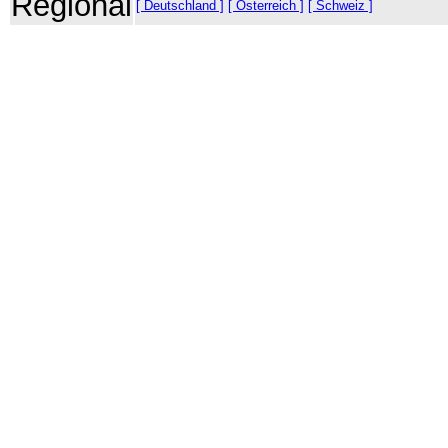
Regional
[ Deutschland ]
[ Österreich ]
[ Schweiz ]