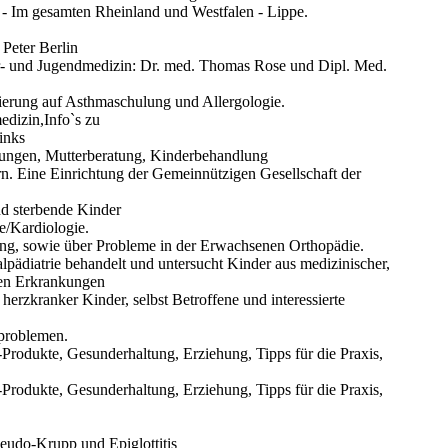
- Im gesamten Rheinland und Westfalen - Lippe.
Peter Berlin
r- und Jugendmedizin: Dr. med. Thomas Rose und Dipl. Med.
sierung auf Asthmaschulung und Allergologie.
dizin,Info`s zu
inks
ungen, Mutterberatung, Kinderbehandlung
. Eine Einrichtung der Gemeinnützigen Gesellschaft der
nd sterbende Kinder
e/Kardiologie.
ng, sowie über Probleme in der Erwachsenen Orthopädie.
lpädiatrie behandelt und untersucht Kinder aus medizinischer,
chen Erkrankungen
erzkranker Kinder, selbst Betroffene und interessierte
dproblemen.
s-Produkte, Gesunderhaltung, Erziehung, Tipps für die Praxis,
s-Produkte, Gesunderhaltung, Erziehung, Tipps für die Praxis,
eudo-Krupp und Epiglottitis