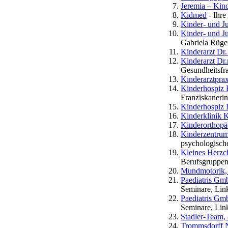
Jeremia – Kin
Kidmed
- Ihre
Kinder- und Ju
Kinder- und J
Gabriela Rüge
Kinderarzt Dr
Kinderarzt Dr
Gesundheitsfr
Kinderarztpra
Kinderhospiz B
Franziskaneri
Kinderhospiz
Kinderklinik 
Kinderorthopä
Kinderzentru
psychologische
Kleines Herz
Berufsgruppen
Mundmotorik, 
Paediatris G
Seminare, Lin
Paediatris G
Seminare, Lin
Stadler-Team,
Trommsdorff No