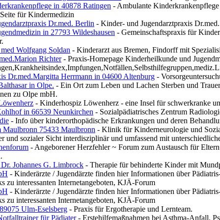
derkrankenpflege in 40878 Ratingen
- Ambulante Kinderkrankenpflege 
 Seite für Kindermedizin
gendarztpraxis Dr.med. Berlin
- Kinder- und Jugendarztpraxis Dr.med. 
ugendmedizin in 27793 Wildeshausen
- Gemeinschaftspraxis für Kinde
r.
. med Wolfgang Soldan
- Kinderarzt aus Bremen, Findorff mit Speziali
.med.Marion Richter
- Praxis-Homepage Kinderheilkunde und Jugendme
agen,Krankheitsindex,Impfungen,Notfällen,Selbsthilfegruppen,mediz.L
xis Dr.med.Margitta Herrmann in 04600 Altenburg
- Vorsorgeuntersuch
althasar in Olpe.
- Ein Ort zum Leben und Lachen Sterben und Trauern
nnen zu Olpe mbH.
 Löwenherz
- Kinderhospiz Löwenherz - eine Insel für schwerkranke u
Kohlhof in 66539 Neunkirchen
- Sozialpädiatrisches Zentrum Radiologi
die
- Info über kinderorthopädische Erkrankungen und deren Behandlu
m Maulbronn 75433 Maulbronn
- Klinik für Kinderneurologie und Sozia
r und sozialer Sicht interdisziplinär und umfassend mit unterschiedli
chenforum
- Angeborener Herzfehler ~ Forum zum Austausch für Eltern h
.
Dr. Johannes G. Limbrock
- Therapie für behinderte Kinder mit Mun
mbH
- Kinderärzte / Jugendärzte finden hier Informationen über Pädiatri
ks zu interessanten Internetangeboten, KJÄ-Forum
mbH
- Kinderärzte / Jugendärzte finden hier Informationen über Pädiatri
ks zu interessanten Internetangeboten, KJÄ-Forum
 89075 Ulm-Eselsberg
- Praxis für Ergotherapie und Lernteam.
tfalltrainer für Pädiater
- Erstehilfemaßnahmen bei Asthma-Anfall, Ps