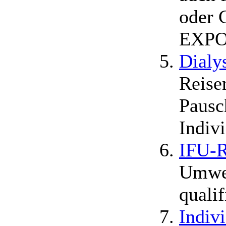
oder 
EXPO 
Dialys
Reise
Pausc
Indiv
IFU-R
Umwel
quali
Indiv