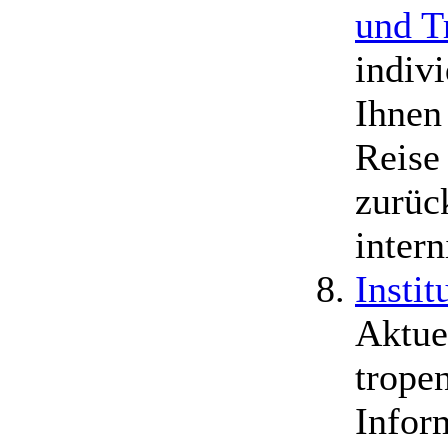
und T
indiv
Ihnen 
Reise
zurüc
inter
Insti
Aktue
trope
Infor