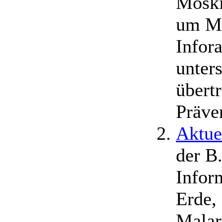
Moski
um Mü
Infor
unter
übert
Präve
Aktue
der B
Infor
Erde,
Malar