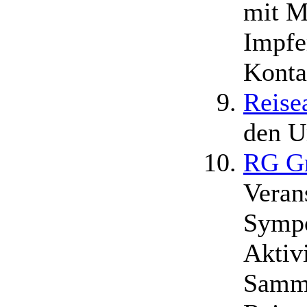
mit M
Impfe
Konta
Reise
den U
RG 
Veran
Sympo
Aktiv
Samml