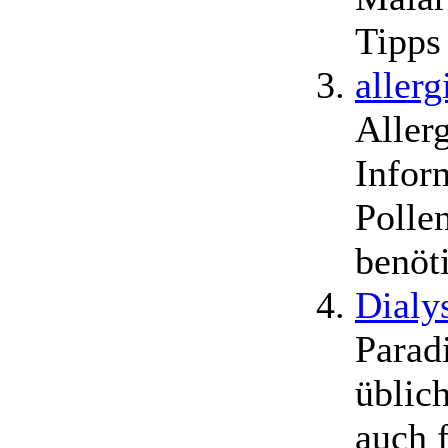
Tipps 
allerg
Allerg
Infor
Polle
benöti
Dialy
Parad
üblic
auch f