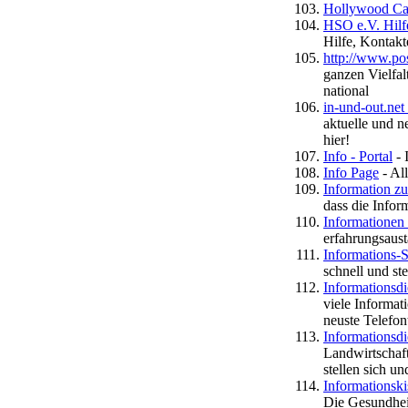
Hollywood Ca
HSO e.V. Hilfe
Hilfe, Kontak
http://www.po
ganzen Vielfal
national
in-und-out.net
aktuelle und n
hier!
Info - Portal
- 
Info Page
- Al
Information z
dass die Infor
Informationen 
erfahrungsaust
Informations-S
schnell und ste
Informationsdi
viele Informat
neuste Telefon
Informationsdi
Landwirtschaf
stellen sich u
Informationski
Die Gesundheit