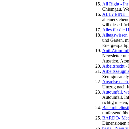
All Right - Ihr
Chiemgau. Wett
ALL? EINE - H
alleinerziehen
will diese Lüc
Alles für die 
Alltagswissen 
und Garten, mi
Energiespartip
Anti-Atom In
Newsletter und
Ausstieg, Ato
Arbeitsrecht
- 
Arbeitszeugni
Zeungnisanaly
Ausreise nach
Umzug nach Kor
Autounfall, w
Autounfall. I
richtig mieten,
Backmittelinst
umfassend übe
BARDO- Medita
Dimensionen m
basta - Nein z