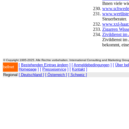
Ihnen viele wi
www.schweden
www.wertliste
Steuerberater.
www.xxl-haar
Zigarren Wiss
Zivildienst im
Zivildienst im
bekommt, eine
© Copyright 1995-2025. Alle Rechte vorbehalten. International Consulting and Marketing Gro
[
Bestehenden Eintrag ändern
] [
Anmeldebedingungen
] [
Über be
bellnet
Homepage
] [
Presseservice
] [
Kontakt
]
Regional
[ Deutschland ]
[ Österreich ]
[ Schweiz ]