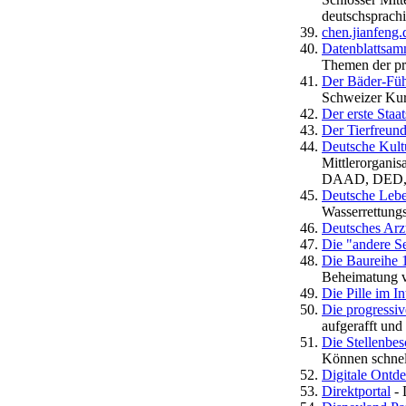
deutschsprach
chen.jianfeng.
Datenblattsam
Themen der pr
Der Bäder-Füh
Schweizer Kuro
Der erste Sta
Der Tierfreun
Deutsche Kultu
Mittlerorgani
DAAD, DED, 
Deutsche Lebe
Wasserrettungs
Deutsches Arz
Die "andere Se
Die Baureihe 
Beheimatung v
Die Pille im In
Die progressiv
aufgerafft und 
Die Stellenbe
Können schnel
Digitale Ontde
Direktportal
- 