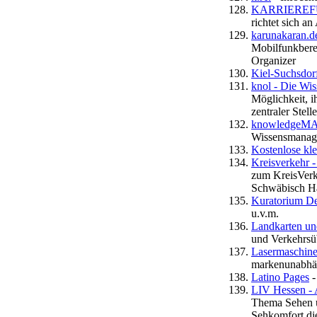
KARRIEREFU
richtet sich a
karunakaran.d
Mobilfunkber
Organizer
Kiel-Suchsdorf
knol - Die Wis
Möglichkeit, i
zentraler Stel
knowledgeMAR
Wissensmanag
Kostenlose kl
Kreisverkehr 
zum KreisVerk
Schwäbisch Hal
Kuratorium De
u.v.m.
Landkarten un
und Verkehrsüb
Lasermaschine
markenunabhän
Latino Pages
-
LIV Hessen - A
Thema Sehen u
Sehkomfort di