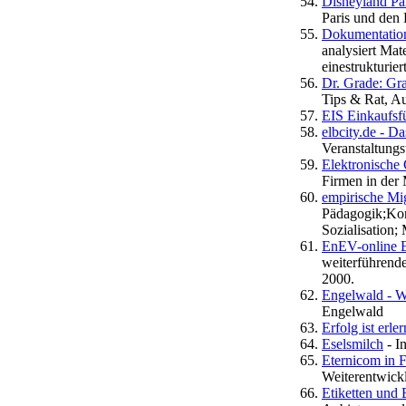
Disneyland Pa
Paris und den 
Dokumentation
analysiert Mat
einestrukturie
Dr. Grade: Gra
Tips & Rat, Au
EIS Einkaufsf
elbcity.de - 
Veranstaltungs
Elektronische 
Firmen in der 
empirische Mi
Pädagogik;Konf
Sozialisation;
EnEV-online 
weiterführend
2000.
Engelwald - W
Engelwald
Erfolg ist erle
Eselsmilch
- I
Eternicom in 
Weiterentwick
Etiketten und 