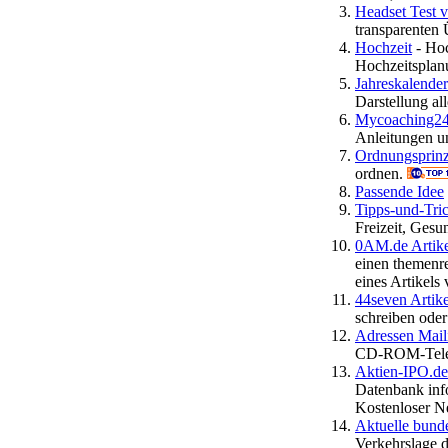
Headset Test 
transparenten 
Hochzeit
- Hoc
Hochzeitsplan
Jahreskalende
Darstellung al
Mycoaching24
Anleitungen un
Ordnungsprin
ordnen.
Passende Idee
Tipps-und-Tric
Freizeit, Gesu
0AM.de Artike
einen themenre
eines Artikels 
44seven Artik
schreiben oder
Adressen Mail
CD-ROM-Telef
Aktien-IPO.de
Datenbank info
Kostenloser Ne
Aktuelle bund
Verkehrslage d