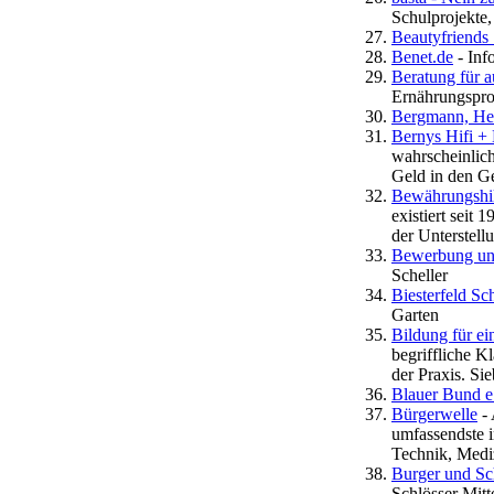
Schulprojekte,
Beautyfriends
Benet.de
- Inf
Beratung für 
Ernährungspr
Bergmann, Hele
Bernys Hifi +
wahrscheinlich
Geld in den 
Bewährungshi
existiert seit
der Unterstell
Bewerbung und
Scheller
Biesterfeld Sc
Garten
Bildung für ei
begriffliche K
der Praxis. Si
Blauer Bund e
Bürgerwelle
- 
umfassendste 
Technik, Mediz
Burger und Sc
Schlösser Mitt