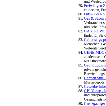
und Westeurop
Freiwilligen
entdecken, Fre
Fuffi-50er Rol
Gas & Strom v
Verbraucher s
nützliche Info
GASTROWE
findet für Sie 
Geburtstagssp
Menschen. Geb
Webseite veröf
GEHEIMDOS
akademische G
Mit Direktadre
Georg Ludwig 
private gemein
Entwicklungshi
German Small
Musterdepots
Gewerbe Infor
GPJ Verlag - 
und europäisc
Gesundheitsw
Grenzgaenger 