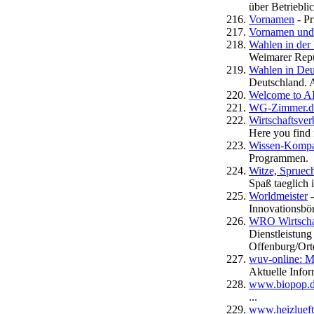
über Betriebli
Vornamen
- P
Vornamen und
Wahlen in der
Weimarer Rep
Wahlen in Deu
Deutschland. 
Welcome to A
WG-Zimmer.de
Wirtschaftsve
Here you find 
Wissen-Komp
Programmen.
Witze, Spruec
Spaß taeglich
Worldmeister
-
Innovationsbö
WRO Wirtschaf
Dienstleistun
Offenburg/Orte
wuv-online: 
Aktuelle Info
www.biopop.
...
www.heizlueft