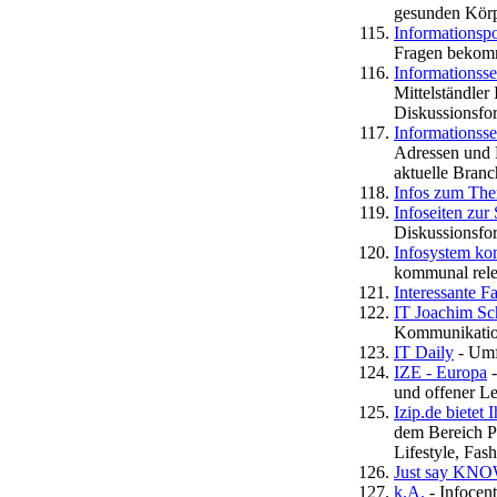
gesunden Körp
Informationsp
Fragen beko
Informationsse
Mittelständler
Diskussionsfor
Informationsse
Adressen und L
aktuelle Branc
Infos zum Th
Infoseiten zur
Diskussionsfor
Infosystem ko
kommunal rele
Interessante F
IT Joachim Sc
Kommunikation
IT Daily
- Umf
IZE - Europa
-
und offener L
Izip.de bietet
dem Bereich Po
Lifestyle, Fas
Just say KN
k.A.
- Infocent