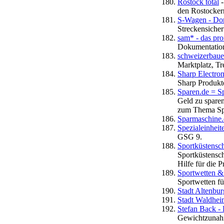
Rostock total
-
den Rostockern
S-Wagen - Dom
Streckensiche
sam* - das pr
Dokumentation
schweizerbaue
Marktplatz, Tr
Sharp Electron
Sharp Produkt
Sparen.de = Sp
Geld zu sparen
zum Thema Sp
Sparmaschine.
Spezialeinheit
GSG 9.
Sportküstensch
Sportküstensch
Hilfe für die 
Sportwetten 
Sportwetten fü
Stadt Altenbur
Stadt Waldhei
Stefan Back -
Gewichtzunahm