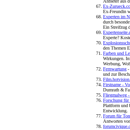
Anbieter aus d
Ex-Zurueck.c
Ex-Freundin w
Experten im N
durch besonde
Ein Streifzug 
Expertenseite.
Experte? Kost
Explosionssch
den Themen Ex
Farben und L
Wirkungen. Inf
Werbung, Wohn
Fernwartung
-
und zur Besch
Film.hotvision
Firstname - V
Dumrath & Fa
Fliegmalweg - 
Forschung für 
Plattform und 
Entwicklung.
Forum für To
Antworten von 
forumcivique.