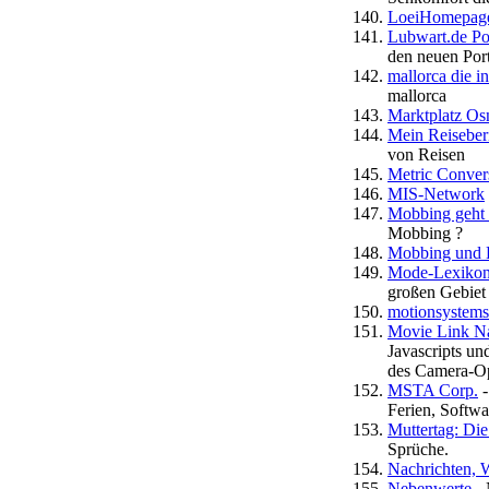
LoeiHomepag
Lubwart.de Po
den neuen Port
mallorca die in
mallorca
Marktplatz Os
Mein Reiseber
von Reisen
Metric Conver
MIS-Network
Mobbing geht u
Mobbing ?
Mobbing und 
Mode-Lexikon
großen Gebiet
motionsystems
Movie Link Na
Javascripts un
des Camera-Op
MSTA Corp.
-
Ferien, Softw
Muttertag: Di
Sprüche.
Nachrichten, W
Nebenwerte
- 