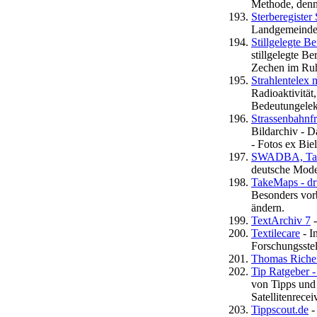
Methode, denn
Sterberegiste
Landgemeinde 
Stillgelegte 
stillgelegte B
Zechen im Ruh
Strahlentelex 
Radioaktivität
Bedeutungelek
Strassenbahnfr
Bildarchiv - Da
- Fotos ex Biel
SWADBA, Tama
deutsche Moder
TakeMaps - dr
Besonders vorb
ändern.
TextArchiv 7
-
Textilecare
- I
Forschungsstel
Thomas Richer
Tip Ratgeber -
von Tipps und 
Satellitenrecei
Tippscout.de
-