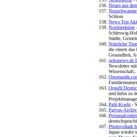
Neues aus dem
Neuschwanstei
Schloss
News Top Akt
Nordseeküste
-
Schleswig-Hols
Städte, Gemei
Nützliche Tipp
die einem das
Gesundheit, A
oekonews.de Da
Newsletter mi
Wissenschaft..
Onomastik.com
Familiennamen
Orgafit Deuts
und Infos zu 
Projektmanag
Pahl-Koeln
- 
Parvus-Archiv
Personalcontr
deutschsprach
Photovoltaik 
Japan wieder 