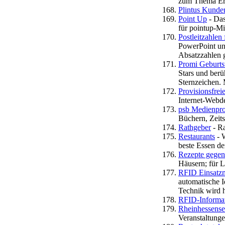
zum Thema Ern
Plintus Kunde
Point Up
- Das
für pointup-Mi
Postleitzahlen
PowerPoint und
Absatzzahlen 
Promi Geburts
Stars und ber
Sternzeichen. 
Provisionsfrei
Internet-Webd
psb Medienpro
Büchern, Zeit
Rathgeber
- Ra
Restaurants
- W
beste Essen de
Rezepte gegen
Häusern; für L
RFID Einsatzm
automatische I
Technik wird 
RFID-Informa
Rheinhessense
Veranstaltung