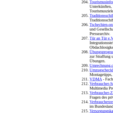
Tourismusinfo
Unterkünften, 
Tourismusziel
Traditionssch
Traditionsschi
Tschechien-on
und Gesellscha
Pressearchiv.
Tür an Tür e.V
Integrationsst
Obdachlosigkei
Übungsprogra
zur Straffung 
Übungen.
Umrechnung.o
Umzugscheckl
Montagetipps,
VDMA
- Fach
Verbraucher-S
Multimedia P
Verbraucher-Z
Fragen des pr
Verbraucherzen
im Bundeslan
Versorgungsk