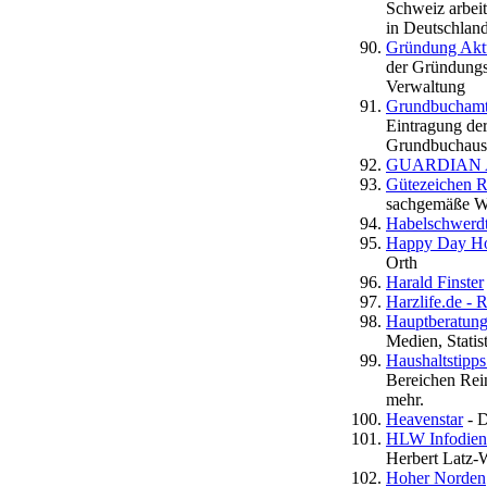
Schweiz arbeit
in Deutschland
Gründung Akt
der Gründungsf
Verwaltung
Grundbucham
Eintragung der
Grundbuchausz
GUARDIAN
Gütezeichen 
sachgemäße Wä
Habelschwerd
Happy Day Ho
Orth
Harald Finster
Harzlife.de - 
Hauptberatungs
Medien, Statis
Haushaltstipps
Bereichen Rein
mehr.
Heavenstar
- D
HLW Infodiens
Herbert Latz-
Hoher Norden