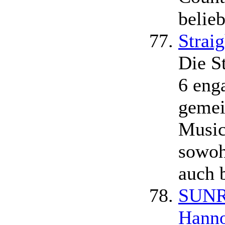
belieb
Strai
Die S
6 eng
gemei
Music
sowoh
auch 
SUNR
Hann