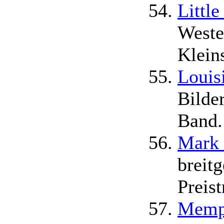
Littl
Weste
Kleins
Louis
Bilde
Band.
Mark 
breit
Preist
Memph