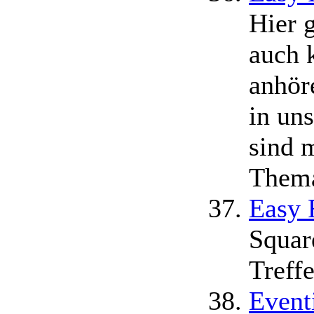
Hier 
auch 
anhör
in un
sind 
Thema
Easy 
Squar
Treff
Event