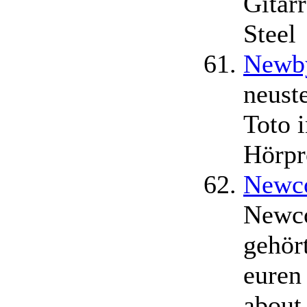
Gitar
Steel
Newb
neust
Toto i
Hörpr
Newc
Newco
gehör
euren
about