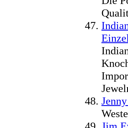
Die P
Quali
India
Einze
India
Knoch
Impor
Jewel
Jenny
Weste
Jim E