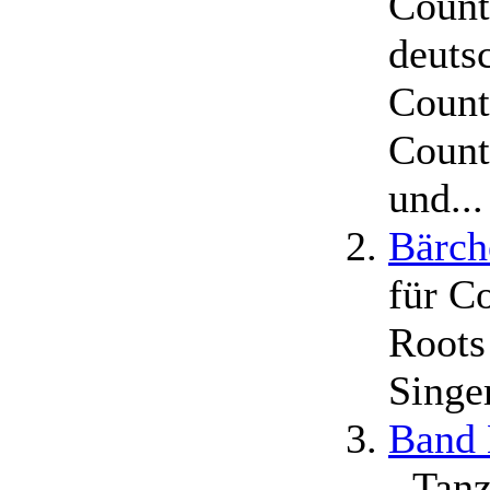
Count
deuts
Count
Count
und...
Bärch
für C
Roots
Singe
Band 
- Tan