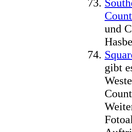
South
Count
und C
Hasbe
Squar
gibt 
Weste
Count
Weiter
Fotoa