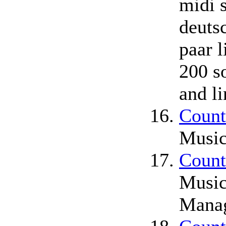
midi 
deuts
paar l
200 so
and l
Count
Music
Count
Music
Mana