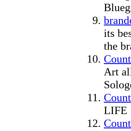
Blueg
brand
its b
the b
Count
Art a
Solog
Count
LIFE
Count