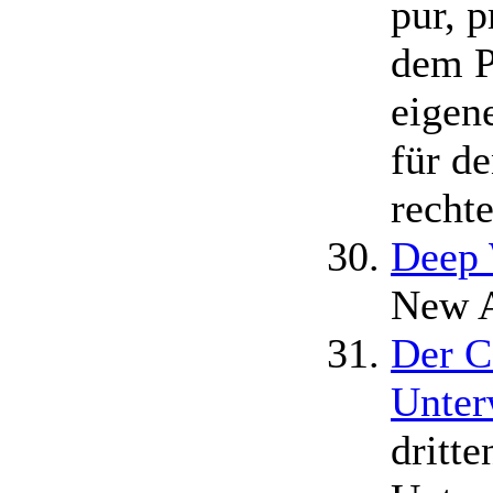
pur, 
dem P
eigen
für de
rechte
Deep 
New A
Der C
Unter
dritt