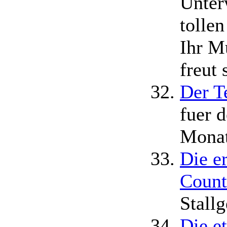
Unter
tolle
Ihr M
freut 
Der T
fuer 
Monat
Die e
Count
Stall
Die e