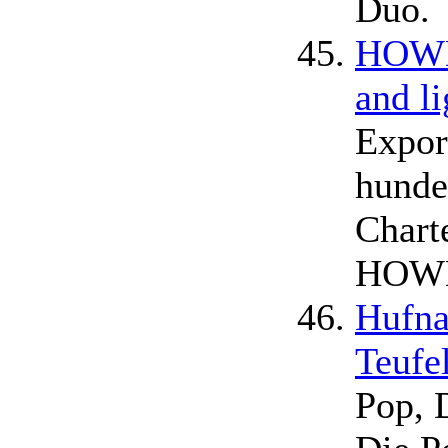
Duo.
HOWDY
and l
Expor
hunde
Chart
HOWDY
Hufna
Teufe
Pop, 