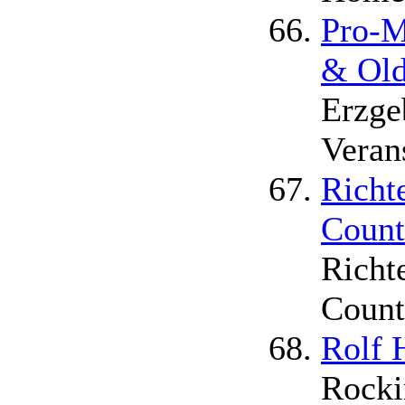
Pro-M
& Old
Erzge
Veran
Richt
Count
Richt
Count
Rolf 
Rocki