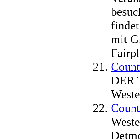
besuc
findet
mit G
Fairp
Count
DER T
Weste
Count
Weste
Detmol