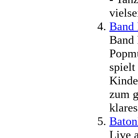
viels
Band 
Band 
Popmu
spiel
Kinde
zum g
klare
Bato
Live 