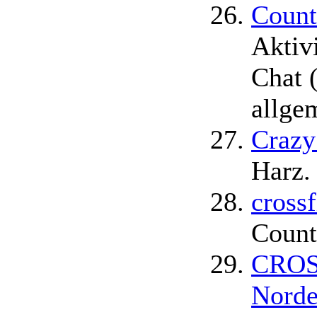
Count
Aktiv
Chat 
allge
Crazy 
Harz.
cross
Count
CROSS
Norde