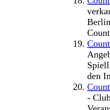
Count
verka
Berli
Count
Count
Angeb
Spiel
den I
Count
- Clu
Veran