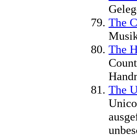
Geleg
The C
Musik
The H
Count
Hand
The U
Unico
ausge
unbes