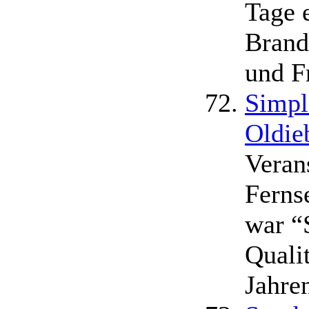
Tage 
Brand
und F
Simpl
Oldie
Veran
Ferns
war “
Qualit
Jahre