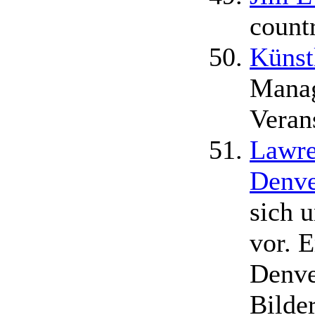
count
Künst
Mana
Veran
Lawre
Denve
sich u
vor. 
Denve
Bilde