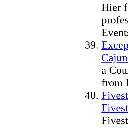
Hier f
profe
Event
Excep
Cajun
a Cou
from 
Fivest
Fives
Fivest