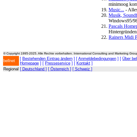
minimoog komp
Music...
- Alle
Musik, Soundf
Windows95/98 
Pascals Home
Hintergründen
Rainers Midi 
© Copyright 1995-2025. Alle Rechte vorbehalten. International Consulting and Marketing Gro
[
Bestehenden Eintrag ändern
] [
Anmeldebedingungen
] [
Über be
bellnet
Homepage
] [
Presseservice
] [
Kontakt
]
Regional
[ Deutschland ]
[ Österreich ]
[ Schweiz ]