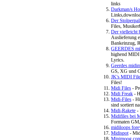
links
Darkman/s H
Links,download
Der Stolperpal
Files, Musiker
Der vielleicht
Auslieferung e
Bankeinzug, R
GEERDES mid
highend MIDI
Lyrics.
Geerdes midi
GS, XG und 
JK's MIDI Fil
Files!
Midi Files
- Pr
Midi Freak
- H
Midi-Files
- Hi
sind sortiert 
Midi-Rakete
- 
Midifiles bei M
Formaten GM,
midiloops fore
Midispot
- Mid
Minimoog cont