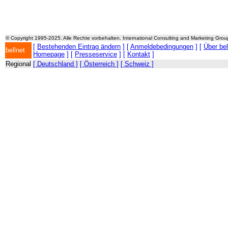
© Copyright 1995-2025. Alle Rechte vorbehalten. International Consulting and Marketing Gro
[
Bestehenden Eintrag ändern
] [
Anmeldebedingungen
] [
Über be
bellnet
Homepage
] [
Presseservice
] [
Kontakt
]
Regional
[ Deutschland ]
[ Österreich ]
[ Schweiz ]