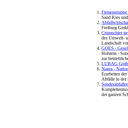
Firmengruppe
Sand Kies und
Abfallwirtsch
Freiburg GmbH
Crumschter g
des Umwelt- u
Landschaft vo
GOES - Gesell
Holstein - Son
zur betrieblich
LUBAG Gm
Nagra - Nation
Erarbeiten der
Abfälle in der
Sonderabfalle
Komplettentsor
der ganzen Sc