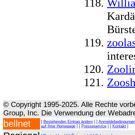
Willi
Kardä
Bürste
zoola
intere
Zooli
Zoos
© Copyright 1995-2025. Alle Rechte vorbe
Group, Inc. Die Verwendung der Webadre
bellnet
[
Bestehenden Eintrag ändern
] [
Anmeldebedingunge
auf Ihrer Homepage
] [
Presseservice
] [
Kontakt
]