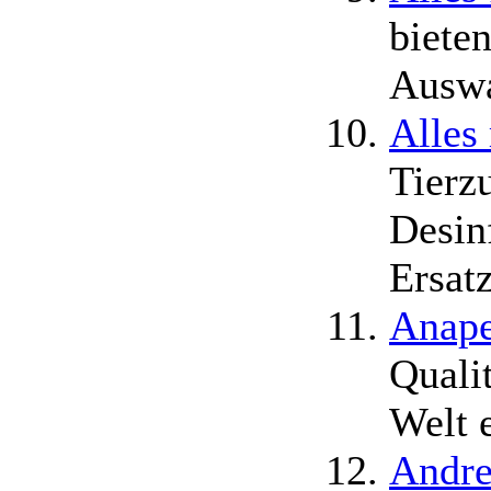
biete
Auswa
Alles
Tierz
Desin
Ersat
Anape
Qualit
Welt e
Andre