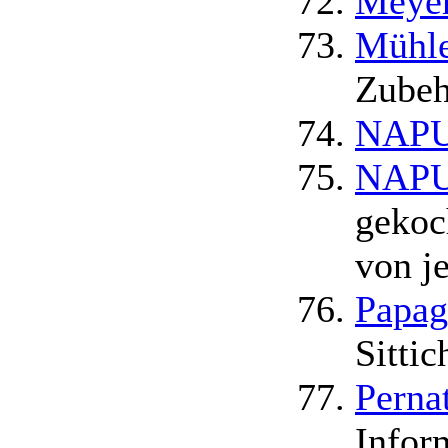
Meyer
Mühle
Zubeh
NAPUR
NAPU
gekoch
von j
Papag
Sittic
Perna
Infor