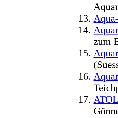
Aquar
Aqua
Aquar
zum Be
Aquar
(Sues
Aquar
Teichp
ATOL 
Gönne