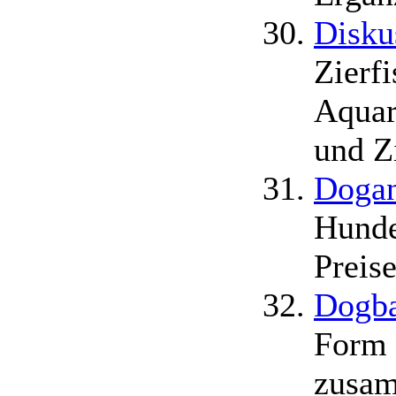
Disku
Zierf
Aquar
und Zi
Dogan
Hunde
Preise
Dogba
Form 
zusam