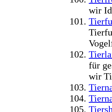
wir I
Tierf
Tierfu
Vogel
Tierl
für g
wir T
Tiern
Tiern
Tiers