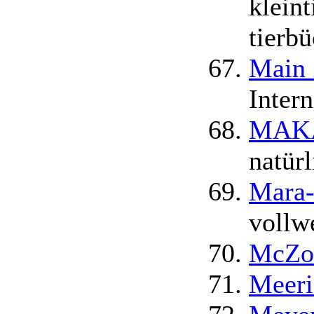
klein
tierb
Main 
Intern
MAKAN
natürl
Mara
vollw
McZo
Meer