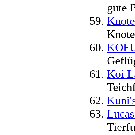
gute P
Knote
Knote
KOFU
Geflü
Koi L
Teichf
Kuni'
Lucas
Tierf