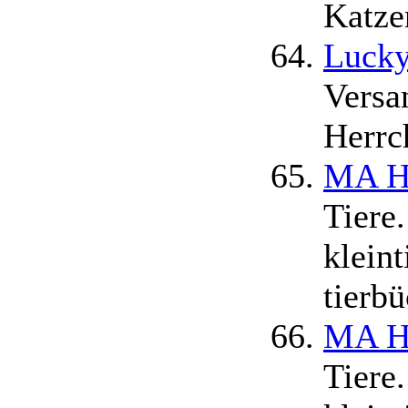
Katze
Lucky
Versa
Herrc
MA He
Tiere.
klein
tierb
MA He
Tiere.