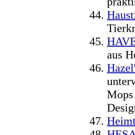
prakt
Haust
Tierk
HAVEN
aus Ho
Hazel
unter
Mops 
Desig
Heimt
HESA