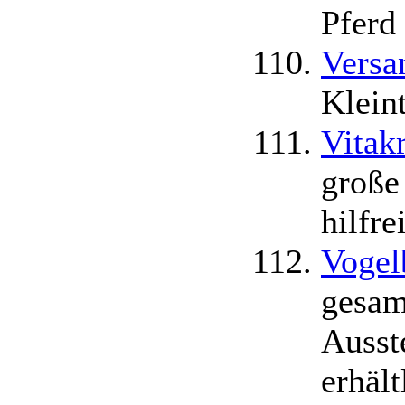
Pferd
Versa
Kleint
Vitakr
große
hilfr
Vogel
gesam
Ausste
erhält