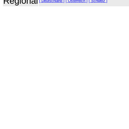
Regional
[ Deutschland ]
[ Österreich ]
[ Schweiz ]