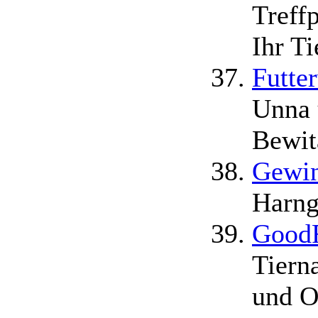
Treffp
Ihr Ti
Futte
Unna 
Bewit
Gewin
Harng
GoodF
Tiern
und O