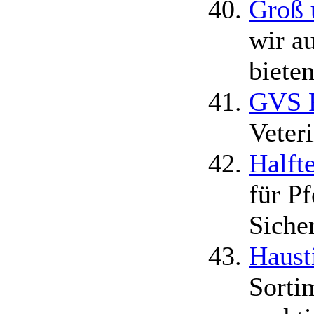
Groß 
wir a
biete
GVS F
Veter
Halft
für P
Siche
Hausti
Sorti