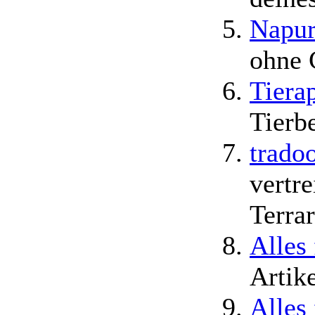
Napur
ohne 
Tiera
Tierb
trado
vertr
Terra
Alles
Artik
Alles