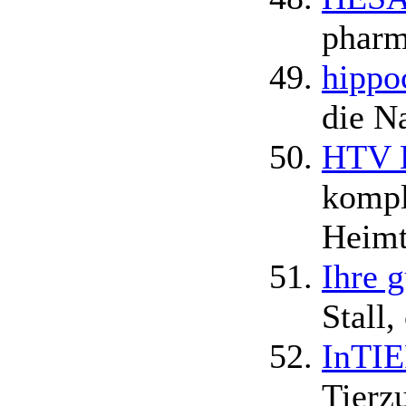
pharm
hippo
die Na
HTV H
kompl
Heimt
Ihre 
Stall
InTIE
Tierz