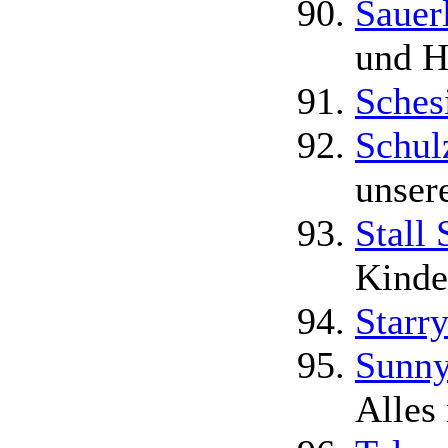
Sauer
und H
Sches
Schul
unser
Stall
Kinde
Starr
Sunny
Alles