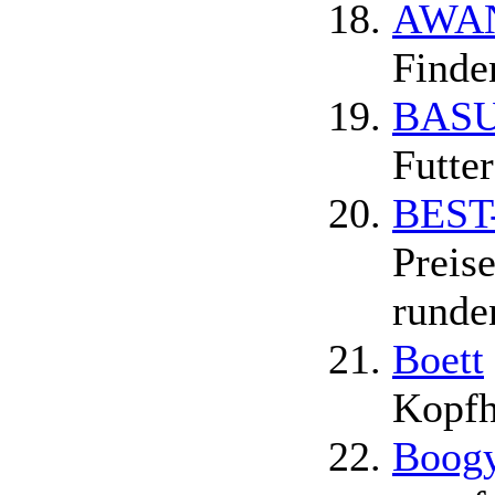
AWANI
Finde
BASU 
Futte
BEST-
Preis
runde
Boett
Kopfh
Boogy