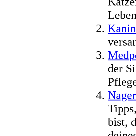
Katze
Leben
Kanin
versa
Medpe
der S
Pfleg
Nager
Tipps
bist, 
deine