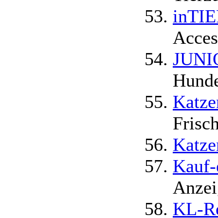
inTIE
Acces
JUN
Hunde
Katze
Frisc
Katze
Kauf-
Anzei
KL-Re