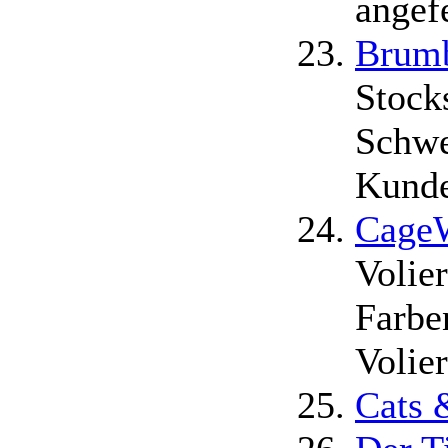
angefe
Brumb
Stocks
Schwe
Kunde
CageW
Volier
Farbe
Volie
Cats 