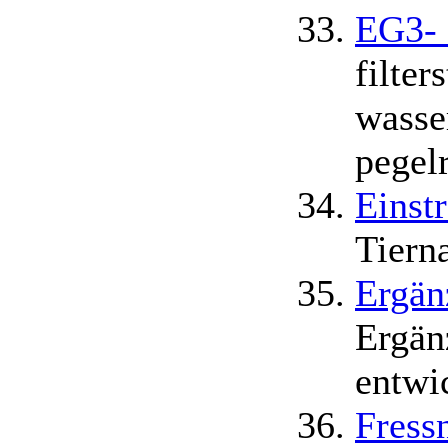
EG3- 
filte
wasse
pegel
Einst
Tiern
Ergän
Ergän
entwi
Fress