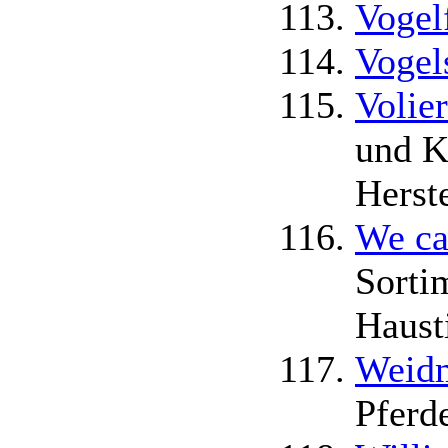
Vogel
Vogel
Volie
und K
Herst
We ca
Sorti
Haust
Weidm
Pferde