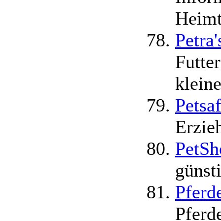
Heimt
Petra
Futte
kleine
Petsa
Erzie
PetSh
günsti
Pferd
Pferd