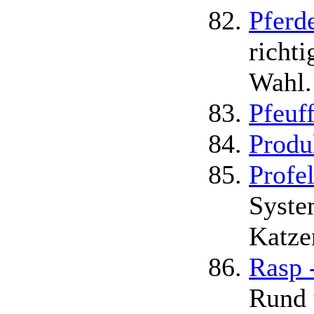
Pferd
richti
Wahl.
Pfeuf
Produ
Profe
Syste
Katze
Rasp 
Rund 