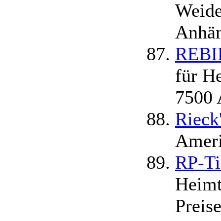
Weide
Anhän
REBIE
für H
7500 
Rieck
Americ
RP-Ti
Heimt
Preise