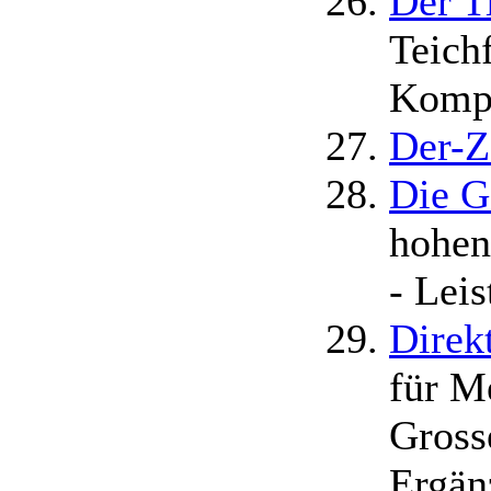
Der T
Teich
Kompl
Der-Z
Die G
hohen
- Lei
Direk
für M
Gross
Ergän