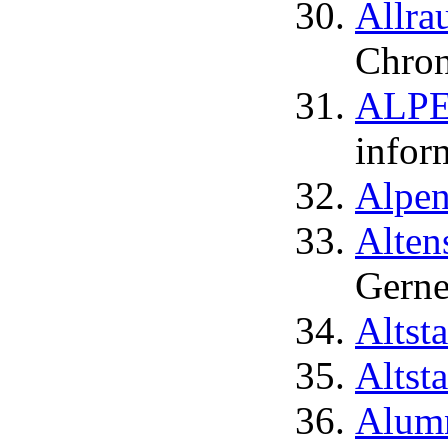
Allra
Chron
ALPEN
infor
Alpen
Alten
Gerne
Altst
Altst
Alum