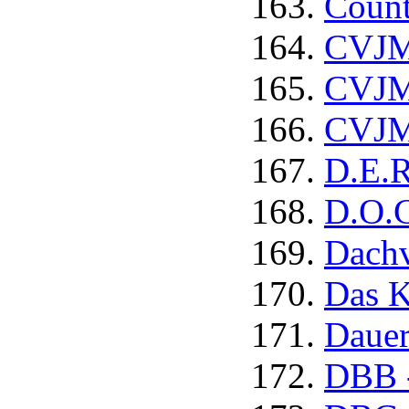
Count
CVJM 
CVJM
CVJM
D.E.
D.O.G
Dachv
Das K
Dauer
DBB -