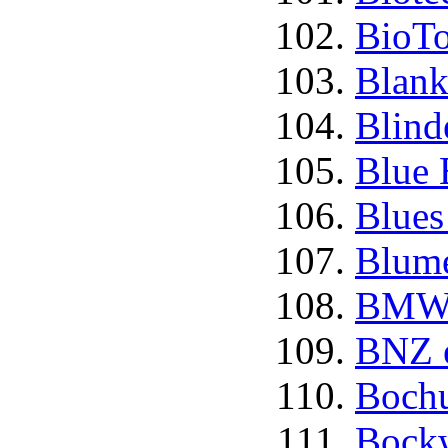
BioTo
Blank
Blind
Blue 
Blues
Blume
BMW 
BNZ e
Bochu
Bockw