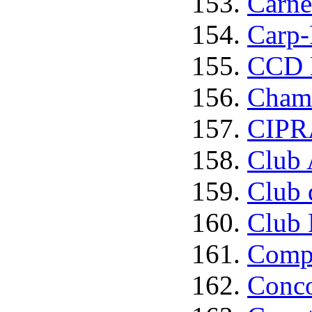
Carne
Carp-
CCD D
Chamä
CIPRA
Club 
Club 
Club 
Compu
Conco