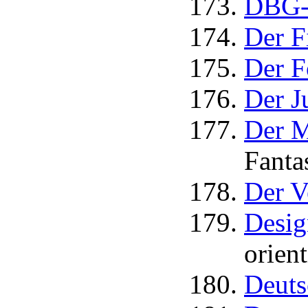
DBG-D
Der F
Der F
Der J
Der M
Fanta
Der V
Desig
orien
Deuts