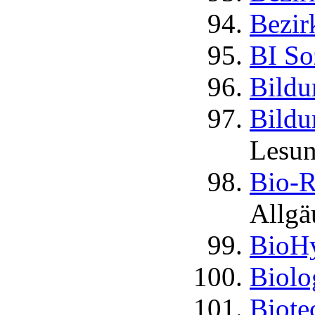
Bezir
BI So
Bildu
Bildu
Lesun
Bio-R
Allgä
BioH
Biolo
Biotec