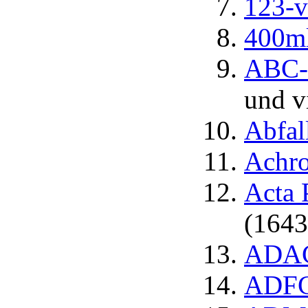
123-v
400ml
ABC-L
und v
Abfal
Achro
Acta 
(1643
ADAC 
ADFC 