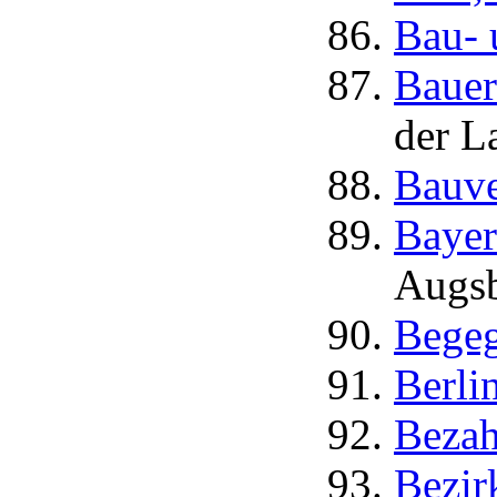
Bau- 
Bauer
der L
Bauve
Bayer
Augsb
Begeg
Berli
Bezah
Bezir