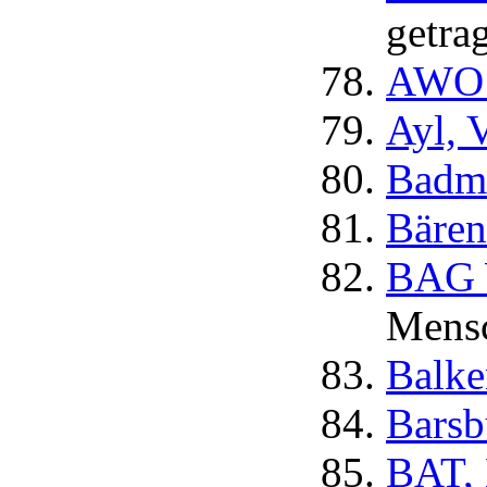
getra
AWO B
Ayl, 
Badm
Bären
BAG W
Mens
Balke
Barsb
BAT, 