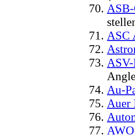
ASB-O
stell
ASC A
Astro
ASV-N
Angle
Au-Pai
Auer 
Autom
AWO A