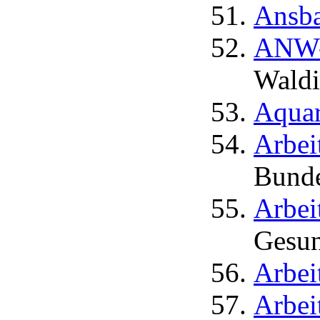
Ansba
ANW- 
Waldi
Aquar
Arbei
Bunde
Arbei
Gesun
Arbei
Arbei