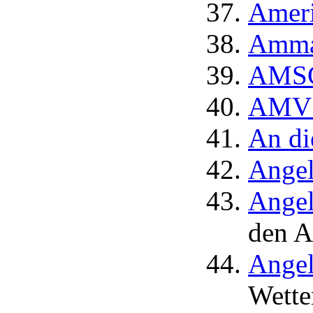
Ameri
Amma
AMSC
AMV F
An di
Ange
Angel
den A
Angel
Wette