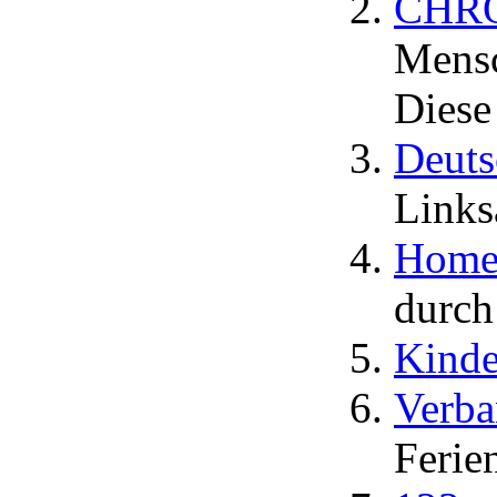
CHROM
Mensc
Diese
Deuts
Link
Homep
durch
Kinde
Verba
Ferie