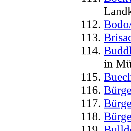
Landk
Bodo
Brisa
Buddh
in M
Buech
Bürge
Bürge
Bürge
Bulld