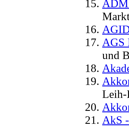
ADM A
Markt
AGID.
AGS 
und B
Akade
Akkor
Leih-
Akkor
AkS - 