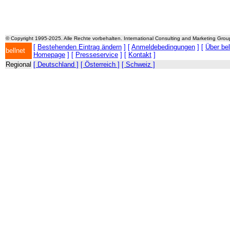
© Copyright 1995-2025. Alle Rechte vorbehalten. International Consulting and Marketing Gro
[
Bestehenden Eintrag ändern
] [
Anmeldebedingungen
] [
Über be
bellnet
Homepage
] [
Presseservice
] [
Kontakt
]
Regional
[ Deutschland ]
[ Österreich ]
[ Schweiz ]