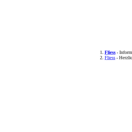
Fliess
- Inform
Fliess
- Herzli