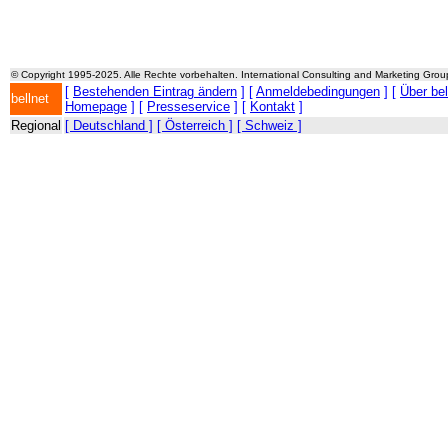
© Copyright 1995-2025. Alle Rechte vorbehalten. International Consulting and Marketing Gro
[
Bestehenden Eintrag ändern
] [
Anmeldebedingungen
] [
Über be
bellnet
Homepage
] [
Presseservice
] [
Kontakt
]
Regional
[ Deutschland ]
[ Österreich ]
[ Schweiz ]