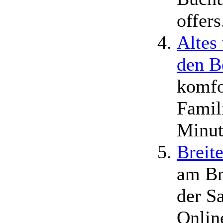
offer
Altes
den B
komfo
Famili
Minut
Breit
am Br
der S
Onlin