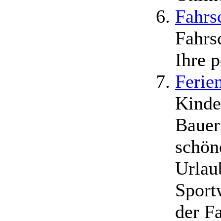
Fahrs
Fahrsc
Ihre 
Ferie
Kinde
Bauer
schön
Urlau
Sport
der F