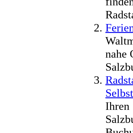
finde
Radsta
Ferie
Waltm
nahe 
Salzb
Radst
Selbs
Ihren
Salzb
Buchu