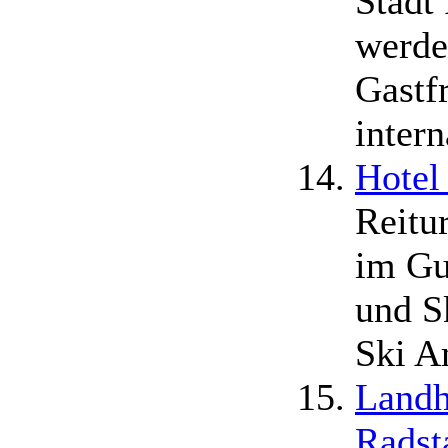
Stadt
werde
Gastf
intern
Hotel
Reitu
im Gu
und S
Ski A
Landh
Radst