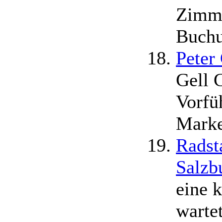
Zimme
Buchu
Peter
Gell 
Vorfü
Marke
Radst
Salzb
eine 
wartet