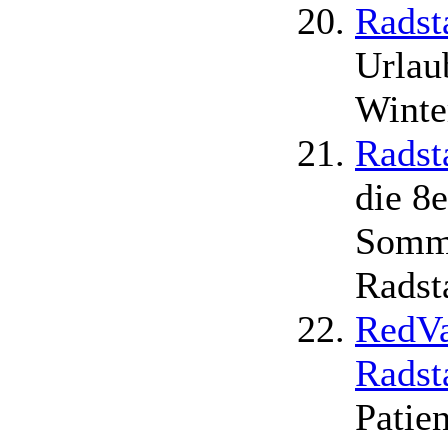
Radst
Urlau
Winte
Radst
die 8
Somme
Radst
RedVa
Radst
Patie