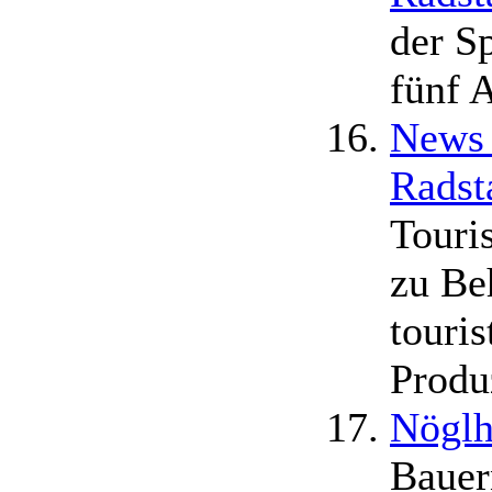
der S
fünf 
News 
Radst
Touri
zu Be
touris
Produ
Nöglh
Bauer