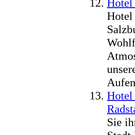
Hotel
Hotel
Salzbu
Wohlf
Atmos
unser
Aufen
Hotel
Radst
Sie ih