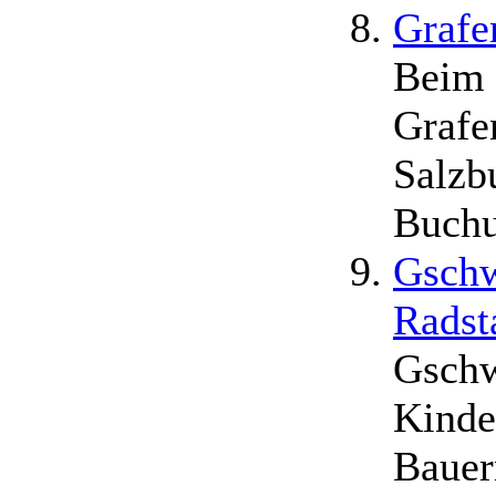
Grafe
Beim 
Grafe
Salzb
Buchu
Gschw
Radst
Gschw
Kinde
Bauer