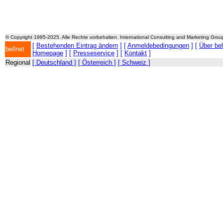
© Copyright 1995-2025. Alle Rechte vorbehalten. International Consulting and Marketing Gro
[
Bestehenden Eintrag ändern
] [
Anmeldebedingungen
] [
Über be
bellnet
Homepage
] [
Presseservice
] [
Kontakt
]
Regional
[ Deutschland ]
[ Österreich ]
[ Schweiz ]