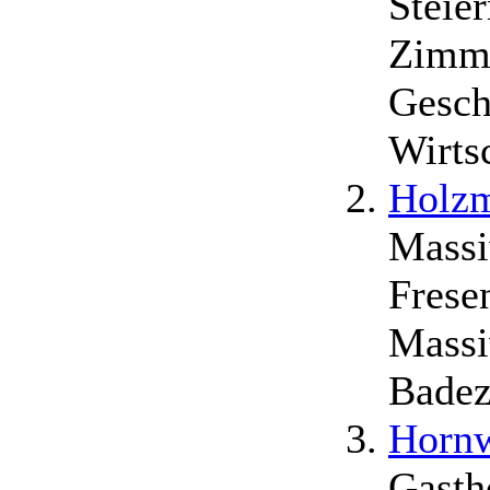
Steie
Zimme
Geschi
Wirtsc
Holzm
Massi
Frese
Massi
Badez
Hornw
Gasth