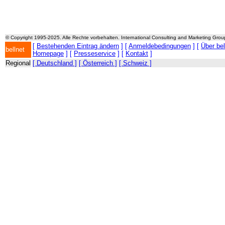
© Copyright 1995-2025. Alle Rechte vorbehalten. International Consulting and Marketing Gro
[
Bestehenden Eintrag ändern
] [
Anmeldebedingungen
] [
Über be
bellnet
Homepage
] [
Presseservice
] [
Kontakt
]
Regional
[ Deutschland ]
[ Österreich ]
[ Schweiz ]