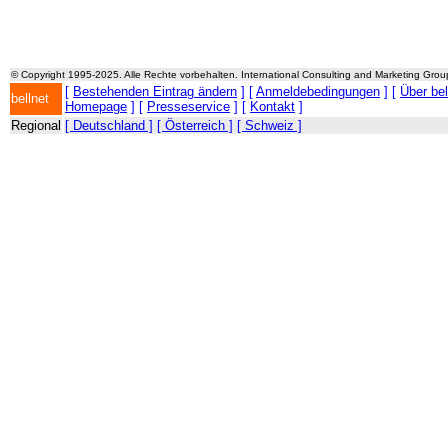
© Copyright 1995-2025. Alle Rechte vorbehalten. International Consulting and Marketing Gro
[
Bestehenden Eintrag ändern
] [
Anmeldebedingungen
] [
Über be
bellnet
Homepage
] [
Presseservice
] [
Kontakt
]
Regional
[ Deutschland ]
[ Österreich ]
[ Schweiz ]