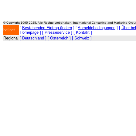
© Copyright 1995-2025. Alle Rechte vorbehalten. International Consulting and Marketing Gro
[
Bestehenden Eintrag ändern
] [
Anmeldebedingungen
] [
Über be
bellnet
Homepage
] [
Presseservice
] [
Kontakt
]
Regional
[ Deutschland ]
[ Österreich ]
[ Schweiz ]