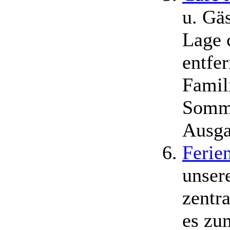
u. Gä
Lage 
entfer
Famil
Somme
Ausga
Ferie
unser
zentr
es zu