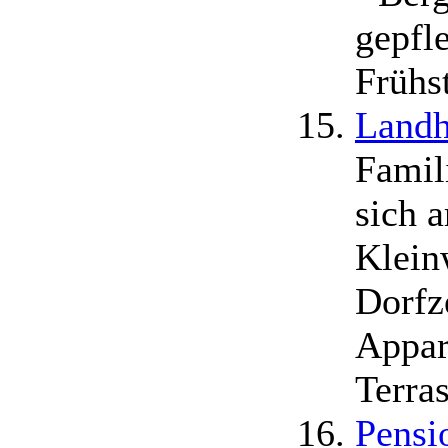
gepfl
Frühs
Landh
Famil
sich 
Klein
Dorfz
Appar
Terra
Pensi