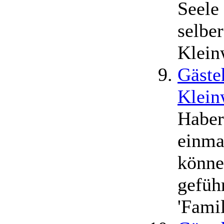
Seele
selbe
Kleinw
Gäste
Klein
Habers
einma
könne
gefüh
'Fami