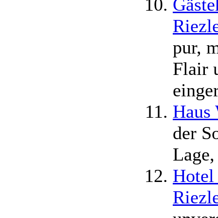
Gäste
Riezl
pur, m
Flair
einge
Haus 
der S
Lage, 
Hotel
Riezl