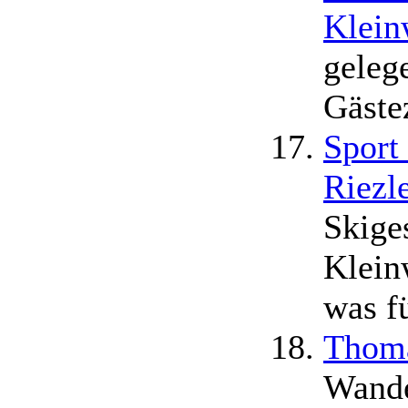
Klein
geleg
Gäste
Sport
Riezl
Skige
Kleinw
was f
Thoma
Wande