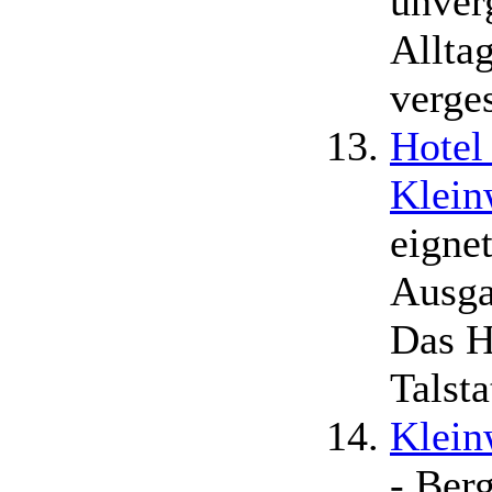
unver
Allta
verge
Hotel
Klein
eignet
Ausgan
Das Ho
Talst
Klein
- Ber