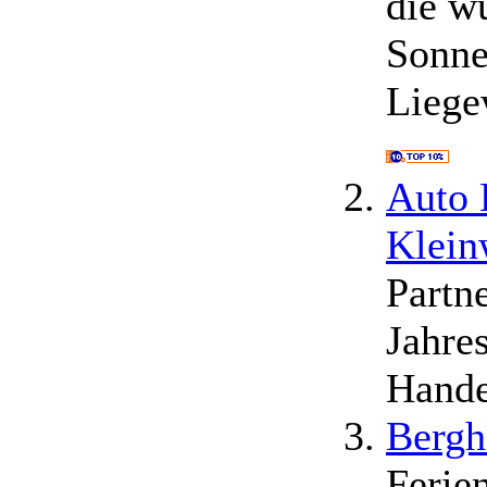
die w
Sonne
Liege
Auto 
Klein
Partn
Jahre
Hande
Bergh
Ferie