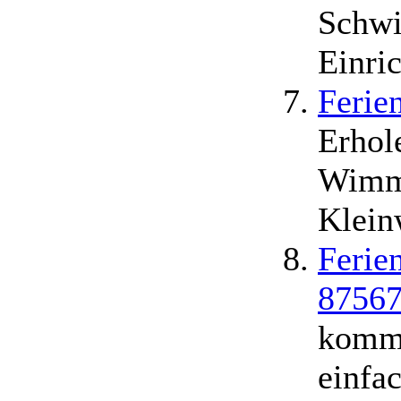
Schwi
Einri
Ferie
Erhol
Wimme
Klein
Ferie
87567
komme
einfa