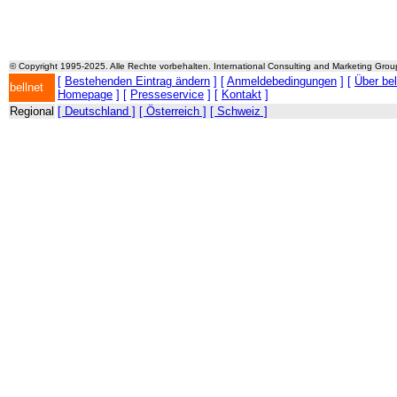
© Copyright 1995-2025. Alle Rechte vorbehalten. International Consulting and Marketing Gro
[
Bestehenden Eintrag ändern
] [
Anmeldebedingungen
] [
Über be
bellnet
Homepage
] [
Presseservice
] [
Kontakt
]
Regional
[ Deutschland ]
[ Österreich ]
[ Schweiz ]