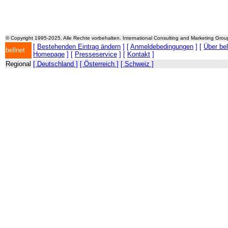
© Copyright 1995-2025. Alle Rechte vorbehalten. International Consulting and Marketing Gro
[
Bestehenden Eintrag ändern
] [
Anmeldebedingungen
] [
Über be
bellnet
Homepage
] [
Presseservice
] [
Kontakt
]
Regional
[ Deutschland ]
[ Österreich ]
[ Schweiz ]