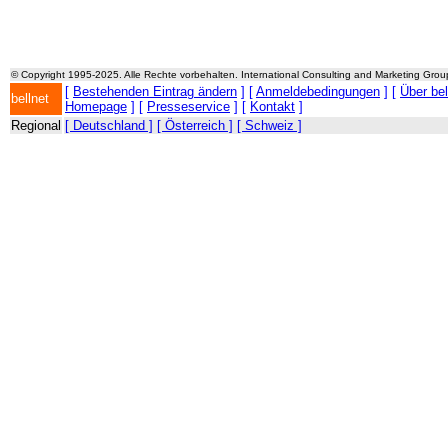
© Copyright 1995-2025. Alle Rechte vorbehalten. International Consulting and Marketing Gro
[
Bestehenden Eintrag ändern
] [
Anmeldebedingungen
] [
Über be
bellnet
Homepage
] [
Presseservice
] [
Kontakt
]
Regional
[ Deutschland ]
[ Österreich ]
[ Schweiz ]