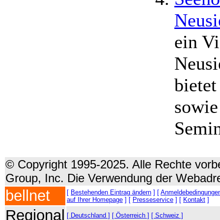
Neusi
ein Vi
Neusi
bietet
sowie
Semin
© Copyright 1995-2025. Alle Rechte vorbe
Group, Inc. Die Verwendung der Webadre
bellnet
[
Bestehenden Eintrag ändern
] [
Anmeldebedingunge
auf Ihrer Homepage
] [
Presseservice
] [
Kontakt
]
Regional
[ Deutschland ]
[ Österreich ]
[ Schweiz ]