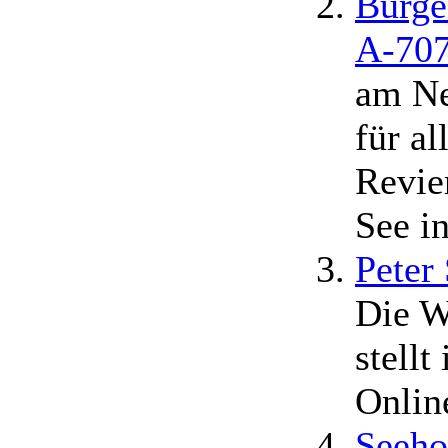
Burge
A-707
am Ne
für a
Revie
See in
Peter
Die W
stellt
Onlin
Seeho