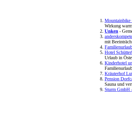
Mountainbike 
Wirkung warme
Unken
- Geme
anderskompete
mit Beeinträc
Familienurlaub
Hotel Schütte
Urlaub in Öste
Kinderhotel un
Familienurlau
Kräuterhof Lu
Pension Dorfc
Sauna und ver
Sturm GmbH - 