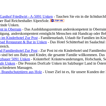
Gasthof Friedlwirt - A-5091 Unken
- Tauchen Sie ein in die lichtdurc
r Bad Reichenhaller AlpenSole.
inde Unken.
nt in Oberrain
- Das Ausbildungszentrum anderskompetent in Oberrai
htigung. anderskompentent ermöglicht Menschen mit Handicap oder Be
 im Kinderhotel Zur Post
- Familienurlaub, Urlaub für Familien im Ki
rbad Restaurant & Bar in Unken
- Das Hotel Schütterbad im Saalachtal 
rreich.
d Familienhotel Zur Post
- Zur Post ist ein Kinderhotel und Familienho
b sind bei uns Baby und Kinder, die gesamte Familie willkommen. Das 
tzbauer 5091 Unken
- Kräuterhof: Kräuterwanderungen, Hofschank, S
afe Unken
- Die Pension Dorfcafe Unken im Salzburger Land in Österr
schiedenen Massagen.
Brandschutztüren aus Holz
- Unser Ziel ist es, für unsere Kunden der