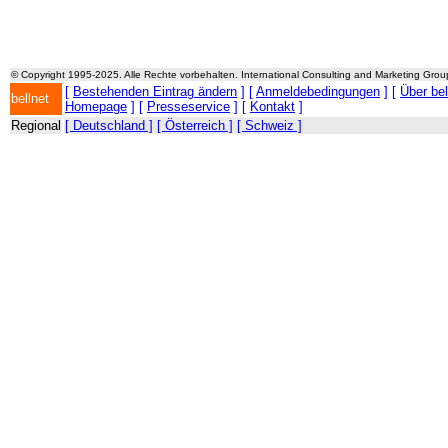
© Copyright 1995-2025. Alle Rechte vorbehalten. International Consulting and Marketing Gro
[
Bestehenden Eintrag ändern
] [
Anmeldebedingungen
] [
Über be
bellnet
Homepage
] [
Presseservice
] [
Kontakt
]
Regional
[ Deutschland ]
[ Österreich ]
[ Schweiz ]