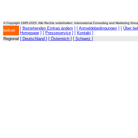
© Copyright 1995-2025. Alle Rechte vorbehalten. International Consulting and Marketing Gro
[
Bestehenden Eintrag ändern
] [
Anmeldebedingungen
] [
Über be
bellnet
Homepage
] [
Presseservice
] [
Kontakt
]
Regional
[ Deutschland ]
[ Österreich ]
[ Schweiz ]