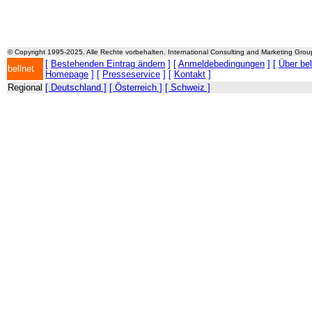
© Copyright 1995-2025. Alle Rechte vorbehalten. International Consulting and Marketing Gro
[
Bestehenden Eintrag ändern
] [
Anmeldebedingungen
] [
Über be
bellnet
Homepage
] [
Presseservice
] [
Kontakt
]
Regional
[ Deutschland ]
[ Österreich ]
[ Schweiz ]