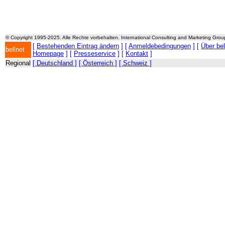
© Copyright 1995-2025. Alle Rechte vorbehalten. International Consulting and Marketing Gro
[
Bestehenden Eintrag ändern
] [
Anmeldebedingungen
] [
Über be
bellnet
Homepage
] [
Presseservice
] [
Kontakt
]
Regional
[ Deutschland ]
[ Österreich ]
[ Schweiz ]