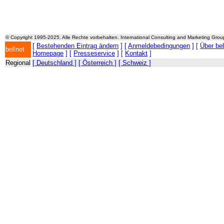
© Copyright 1995-2025. Alle Rechte vorbehalten. International Consulting and Marketing Gro
[
Bestehenden Eintrag ändern
] [
Anmeldebedingungen
] [
Über be
bellnet
Homepage
] [
Presseservice
] [
Kontakt
]
Regional
[ Deutschland ]
[ Österreich ]
[ Schweiz ]