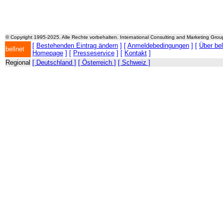
© Copyright 1995-2025. Alle Rechte vorbehalten. International Consulting and Marketing Gro
[
Bestehenden Eintrag ändern
] [
Anmeldebedingungen
] [
Über be
bellnet
Homepage
] [
Presseservice
] [
Kontakt
]
Regional
[ Deutschland ]
[ Österreich ]
[ Schweiz ]